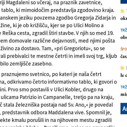
riji Magdaleni so včeraj, na praznik zavetnice,
o tablo, ki mimoidočim predstavlja zgodovino kraja.
ŠE
ijanskem jeziku povzema zgodbo Gregorja Zidarja in
ok
 vento, nasproti Centra za duševno zdravje
(
ine, ki je ob križišču, kjer se po Ulici Molino a
TRŽ
Reška cesta, zgradil štiri stavbe. V njih so med 19.
obs
etjem domovale različne dejavnosti, med njimi pošta
živino za dostavo. Tam, »pri Gregoriotu«, so se
ŠP
ali prebivalci te mestne četrti in imeli svoj trg, kljub
ča
 bilo zemljišče zasebno.
ŠE
 praznujemo svetnico, po kateri je naša četrt
le
, odkrivamo četrto informativno tablo, ki govori o
TRŽ
ni. Prvo smo postavili v Ulici Kobler, drugo na
mi
ulicama Patrizio in Campanelle, tretjo pa na kraju,
č stala železniška postaja nad Sv. Ano,« je povedal
A
, predstavnik odbora Maddalena vive. Spomnil je,
ekte kmalu porušili in na njihovem mestu zgradili