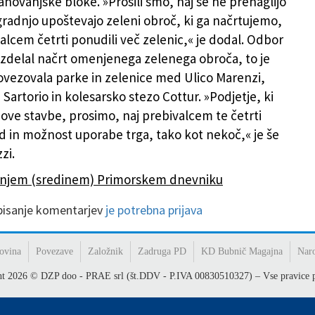
anovanjske bloke. »Prosili smo, naj se ne prenaglijo
gradnjo upoštevajo zeleni obroč, ki ga načrtujemo,
alcem četrti ponudili več zelenic,« je dodal. Odbor
i izdelal načrt omenjenega zelenega obroča, to je
 povezovala parke in zelenice med Ulico Marenzi,
Sartorio in kolesarsko stezo Cottur. »Podjetje, ki
nove stavbe, prosimo, naj prebivalcem te četrti
d in možnost uporabe trga, tako kot nekoč,« je še
zi.
šnjem (sredinem) Primorskem dnevniku
 pisanje komentarjev
je potrebna prijava
ovina
Povezave
Založnik
Zadruga PD
KD Bubnič Magajna
Nar
ht
2026
© DZP doo - PRAE srl (št.DDV - P.IVA 00830510327) – Vse pravice p