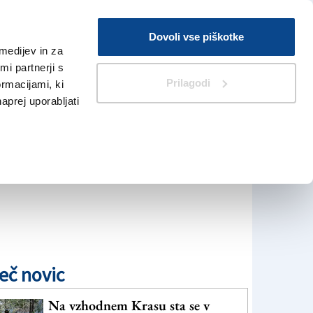
Prijava
Dovoli vse piškotke
medijev in za
Iskanje
V Kioskih
i partnerji s
Prilagodi
ormacijami, ki
naprej uporabljati
eč novic
Na vzhodnem Krasu sta se v