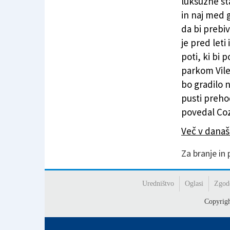
luksuzne st
in naj med 
da bi prebiv
je pred let
poti, ki bi
parkom Vile 
bo gradilo 
pusti preho
povedal Coz
Več v dana
Za branje in
Uredništvo
Oglasi
Zgod
Copyrig