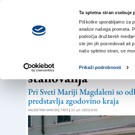
Ta spletna stran vsebuje 
VREME
četrtek,
DANES
Piškotke uporabljamo za pr
6. avgusta 2026
analize našega prometa. Po
področja družbenih medijev,
ste jim jih posredovali ali 
ZGODOVINA
našo spletno stran, se mora
Namesto nekdanje 
Prikaži podrobnosti
stanovanja
Pri Sveti Mariji Magdaleni so o
predstavlja zgodovino kraja
VALENTINA SANCIN
|
TRST
|
23. jul. 2025 | 6:45