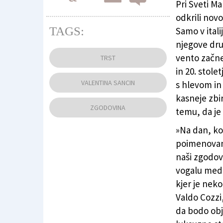
Pri Sveti Ma
odkrili nov
TAGS:
Samo v ital
Spominsko tablo so postavili v Ulici Molino a
njegove druž
Tedeschi/Fotodamj@n
)
vento začne 
TRST
in 20. stol
VALENTINA SANCIN
s hlevom in 
kasneje zbir
ZGODOVINA
temu, da je
»Na dan, ko
poimenovana
naši zgodovi
vogalu med 
kjer je neko
Valdo Cozzi
da bodo obj