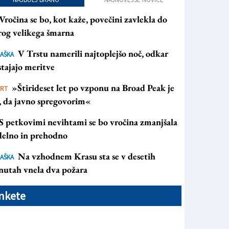
Vročina se bo, kot kaže, povečini zavlekla do
rog velikega šmarna
V Trstu namerili najtoplejšo noč, odkar
AŠKA
tajajo meritve
»Štirideset let po vzponu na Broad Peak je
ORT
s, da javno spregovorim«
S petkovimi nevihtami se bo vročina zmanjšala
 delno in prehodno
Na vzhodnem Krasu sta se v desetih
AŠKA
nutah vnela dva požara
nkete