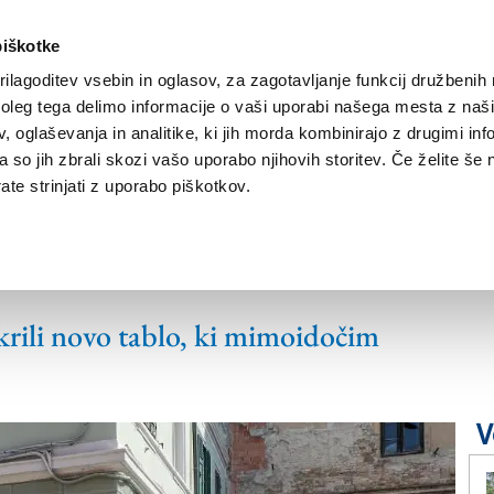
piškotke
ilagoditev vsebin in oglasov, za zagotavljanje funkcij družbenih 
leg tega delimo informacije o vaši uporabi našega mesta z našim
NOVICE
TRŽAŠKA
GORIŠKA
KULTURA
ŠPORT
ŠE
 oglaševanja in analitike, ki jih morda kombinirajo z drugimi inf
pa so jih zbrali skozi vašo uporabo njihovih storitev. Če želite še 
te strinjati z uporabo piškotkov.
pošte luksuzna
dkrili novo tablo, ki mimoidočim
V