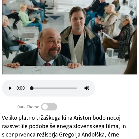
Založnik
Zadruga PD
Naročnine
Dark Theme
Veliko platno tržaškega kina Ariston bodo nocoj
razsvetlile podobe še enega slovenskega filma, in
Gregor Čušin in Stane Tomazin v filmu To je rop! (SFC)
sicer prvenca režiserja Gregorja Andolška, črne