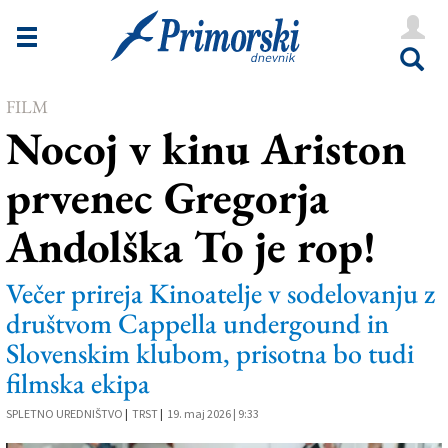
Novice
Tržaška
FILM
Goriška
Nocoj v kinu Ariston
Kultura
prvenec Gregorja
Šport
Andolška To je rop!
Še
Vreme
Večer prireja Kinoatelje v sodelovanju z
društvom Cappella undergound in
V Kioskih
Slovenskim klubom, prisotna bo tudi
filmska ekipa
Uredništvo
SPLETNO UREDNIŠTVO
|
TRST
|
19. maj 2026 | 9:33
Oglasi