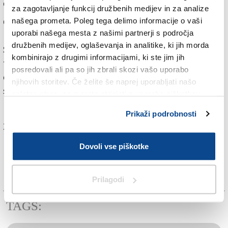
dogodkov na njihovi skupni poti pobega.
za zagotavljanje funkcij družbenih medijev in za analize
Cikel, ki ga Kinoatelje organizira v sodelovanju z
našega prometa. Poleg tega delimo informacije o vaši
uporabi našega mesta z našimi partnerji s področja
Uradom vlade za Slovence v zamejstvu in po svetu,
družbenih medijev, oglaševanja in analitike, ki jih morda
Slovenskim filmskim centrom in Deželo FJK, se bo v
kombinirajo z drugimi informacijami, ki ste jim jih
tržaškem kinu Ariston zaključil 4. junija s predvajanjem
posredovali ali pa so jih zbrali skozi vašo uporabo
dokumentarnega filma Ali je bilo kaj avantgardnega?
njihovih storitev. Če želite še naprej uporabljati našo
scenaristov in režiserjev Matevža Jermana in Jurija
spletno stran, se morate strinjati z uporabo piškotkov.
Medena.
Prikaži podrobnosti
Za branje in pisanje komentarjev
je potrebna prijava
Dovoli vse piškotke
Prilagodi
TAGS: