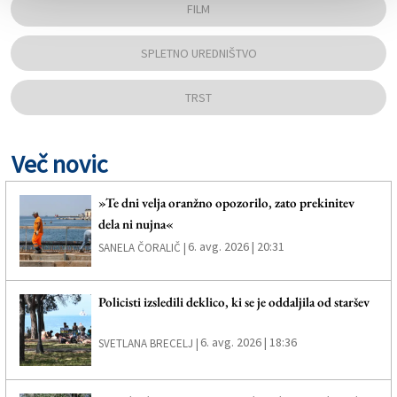
FILM
SPLETNO UREDNIŠTVO
TRST
Več novic
»Te dni velja oranžno opozorilo, zato prekinitev
dela ni nujna«
6. avg. 2026 | 20:31
SANELA ČORALIČ |
Policisti izsledili deklico, ki se je oddaljila od staršev
6. avg. 2026 | 18:36
SVETLANA BRECELJ |