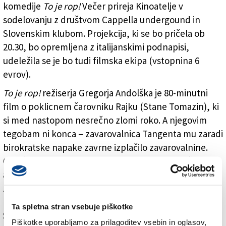
komedije
To je rop!
Večer prireja Kinoatelje v
sodelovanju z društvom Cappella undergound in
Slovenskim klubom. Projekcija, ki se bo pričela ob
20.30, bo opremljena z italijanskimi podnapisi,
udeležila se je bo tudi filmska ekipa (vstopnina 6
evrov).
To je rop!
režiserja Gregorja Andolška je 80-minutni
film o poklicnem čarovniku Rajku (Stane Tomazin), ki
si med nastopom nesrečno zlomi roko. A njegovim
tegobam ni konca – zavarovalnica Tangenta mu zaradi
birokratske napake zavrne izplačilo zavarovalnine.
Ogorčen nad krivico Rajka podpre zavarovalniški
agent Marcel (Gregor Čušin), ki mu omogoči sestanek
z direktorjem zavarovalnice. Situacija se zaostri, ko
Marcel v trenutku obupa ugrabi direktorja (Uroš
Ta spletna stran vsebuje piškotke
Smolej), kar sproži niz kaotičnih in zabavnih
Piškotke uporabljamo za prilagoditev vsebin in oglasov,