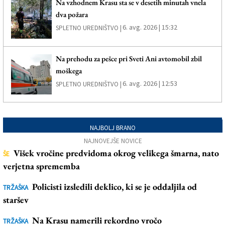
Na vzhodnem Krasu sta se v desetih minutah vnela
dva požara
6. avg. 2026 | 15:32
SPLETNO UREDNIŠTVO |
Na prehodu za pešce pri Sveti Ani avtomobil zbil
moškega
6. avg. 2026 | 12:53
SPLETNO UREDNIŠTVO |
NAJBOLJ BRANO
NAJNOVEJŠE NOVICE
Višek vročine predvidoma okrog velikega šmarna, nato
ŠE
verjetna sprememba
Policisti izsledili deklico, ki se je oddaljila od
TRŽAŠKA
staršev
Na Krasu namerili rekordno vročo
TRŽAŠKA