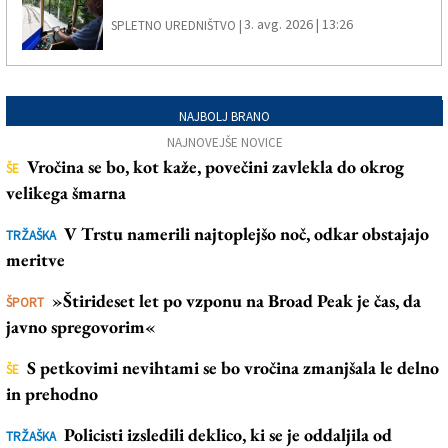
3. avg. 2026 | 13:26
SPLETNO UREDNIŠTVO |
NAJBOLJ BRANO
NAJNOVEJŠE NOVICE
Vročina se bo, kot kaže, povečini zavlekla do okrog
ŠE
velikega šmarna
V Trstu namerili najtoplejšo noč, odkar obstajajo
TRŽAŠKA
meritve
»Štirideset let po vzponu na Broad Peak je čas, da
ŠPORT
javno spregovorim«
S petkovimi nevihtami se bo vročina zmanjšala le delno
ŠE
in prehodno
Policisti izsledili deklico, ki se je oddaljila od
TRŽAŠKA