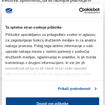
sredstva. Spomnimo, da so razvojna področja in
komponente NOO, kjer lokalne skupnosti najdejo
priložnosti za črpanje denarja za projekte, zeleni
prehod (trajnostna prenova stavb, trajnostna
mobilnost), digitalna preobrazba tako gospodarstva
Ta spletna stran vsebuje piškotke
kot javnega sektorja in javne uprave, pametna,
Piškotke uporabljamo za prilagoditev vsebin in oglasov,
trajnostna in vključujoča rast.
za zagotavljanje funkcij družbenih medijev in za analize
našega prometa. Poleg tega delimo informacije o vaši
Pa poglejmo, koliko denarja iz evropskega načrta za
uporabi našega mesta z našimi partnerji s področja
okrevanje in odpornost so že namenili Trstu. Največ
družbenih medijev, oglaševanja in analitike, ki jih morda
denarja bo v prihodnjih štirih letih dobila luka Trst, ki
kombinirajo z drugimi informacijami, ki ste jim jih
lahko računa na 416 milijonov evrov. Vsa italijanska
posredovali ali pa so jih zbrali skozi vašo uporabo
pristanišča bodo skupaj sicer deležna 2,7 milijarde
njihovih storitev. Če želite še naprej uporabljati našo
evrov iz NOO, največ pa bo Italija namenila Genovi
spletno stran, se morate strinjati z uporabo piškotkov.
(550 milijonov). Na drugem mestu je pristanišče Trst,
Prikaži podrobnosti
kar je dokaz, da vlada verjame v potencial tržaškega
pristanišča.
Dovoli vse piškotke