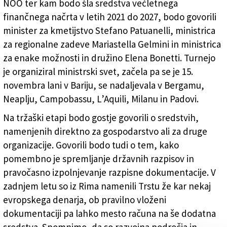
NOO ter kam bodo šla sredstva večletnega
finančnega načrta v letih 2021 do 2027, bodo govorili
minister za kmetijstvo Stefano Patuanelli, ministrica
za regionalne zadeve Mariastella Gelmini in ministrica
za enake možnosti in družino Elena Bonetti. Turnejo
je organiziral ministrski svet, začela pa se je 15.
novembra lani v Bariju, se nadaljevala v Bergamu,
Neaplju, Campobassu, L’Aquili, Milanu in Padovi.
Na tržaški etapi bodo gostje govorili o sredstvih,
namenjenih direktno za gospodarstvo ali za druge
organizacije. Govorili bodo tudi o tem, kako
pomembno je spremljanje državnih razpisov in
pravočasno izpolnjevanje razpisne dokumentacije. V
zadnjem letu so iz Rima namenili Trstu že kar nekaj
evropskega denarja, ob pravilno vloženi
dokumentaciji pa lahko mesto računa na še dodatna