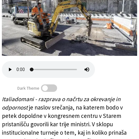
Založnik
Zadruga PD
Naročnine
Dark Theme
Italiadomani - razprava o načrtu za okrevanje in
V Starem pristanišču trenutno izvajajo drugo fazo
odpornost
je naslov srečanja, na katerem bodo v
infrastrukturnih del (FOTODAMJ@N)
petek dopoldne v kongresnem centru v Starem
pristanišču govorili kar trije ministri. V sklopu
institucionalne turneje o tem, kaj in koliko prinaša