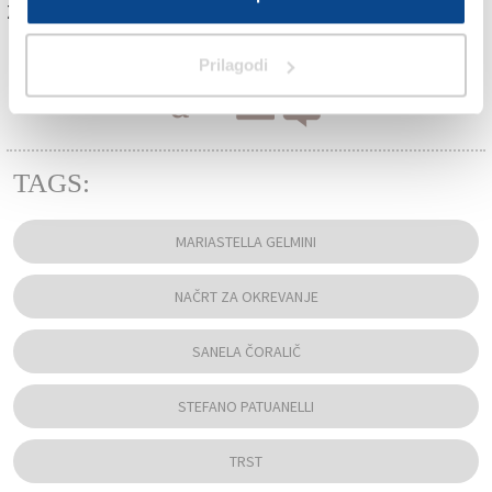
Za branje in pisanje komentarjev
je potrebna prijava
Prilagodi
TAGS:
MARIASTELLA GELMINI
NAČRT ZA OKREVANJE
SANELA ČORALIČ
STEFANO PATUANELLI
TRST