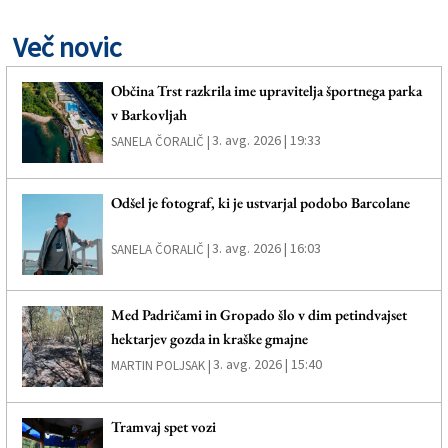
Več novic
Občina Trst razkrila ime upravitelja športnega parka
v Barkovljah
3. avg. 2026 | 19:33
SANELA ČORALIČ |
Odšel je fotograf, ki je ustvarjal podobo Barcolane
3. avg. 2026 | 16:03
SANELA ČORALIČ |
Med Padričami in Gropado šlo v dim petindvajset
hektarjev gozda in kraške gmajne
3. avg. 2026 | 15:40
MARTIN POLJSAK |
Tramvaj spet vozi