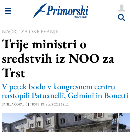
Novice
Tržaška
NAČRT ZA OKREVANJE
Goriška
Trije ministri o
Kultura
sredstvih iz NOO za
Šport
Trst
Še
Vreme
V petek bodo v kongresnem centru
nastopili Patuanelli, Gelmini in Bonetti
V Kioskih
SANELA ČORALIČ
|
TRST
|
19. apr. 2022 | 19:11
Uredništvo
Oglasi