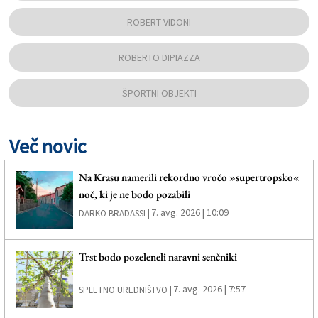
ROBERT VIDONI
ROBERTO DIPIAZZA
ŠPORTNI OBJEKTI
Več novic
Na Krasu namerili rekordno vročo »supertropsko«
noč, ki je ne bodo pozabili
7. avg. 2026 | 10:09
DARKO BRADASSI |
Trst bodo pozeleneli naravni senčniki
7. avg. 2026 | 7:57
SPLETNO UREDNIŠTVO |