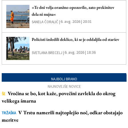
»Te dni velja oranžno opozorilo, zato prekinitev
dela ni nujna«
6. avg. 2026 | 20:31
SANELA ČORALIČ |
Policisti izsledili deklico, ki se je oddaljila od staršev
6. avg. 2026 | 18:36
SVETLANA BRECELJ |
NAJBOLJ BRANO
NAJNOVEJŠE NOVICE
Vročina se bo, kot kaže, povečini zavlekla do okrog
ŠE
velikega šmarna
V Trstu namerili najtoplejšo noč, odkar obstajajo
TRŽAŠKA
meritve