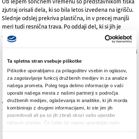
Ob lepem sončnem vremenu so predstavnikom tiska
zjutraj orisali dela, ki so bila letos izvedena na igrišču.
Slednje odslej prekriva plastična, in v precej manjši
meri tudi resnična trava. Po oddaji del, ki si jih je
zagotovilo podjetje Venturelli Romolo srl iz Forlija, so
na igrišče pripeljali bagre. Sledil je polmetrski izkop
materiala. Pod umetno nogometno preprogo so nasuli
plasti najprej grušča in nato peska. Da bo trava
Ta spletna stran vsebuje piškotke
primerno uspevala so pod površje namestili
Piškotke uporabljamo za prilagoditev vsebin in oglasov,
namakalni sistem, kateremu dobavljajo vodo črpalke,
za zagotavljanje funkcij družbenih medijev in za analize
ki so nameščene zraven novega deset hektolitrskega
našega prometa. Poleg tega delimo informacije o vaši
rezervoarja. V tem sklopu del, za izvedbo katerih je
uporabi našega mesta z našimi partnerji s področja
družbenih medijev, oglaševanja in analitike, ki jih morda
občinska uprava zagotovila 700 tisoč evrov, so uredili
kombinirajo z drugimi informacijami, ki ste jim jih
tudi temelje nogometnih vrat in prehod za vozila.
posredovali ali pa so jih zbrali skozi vašo uporabo
Igrišče obdaja tudi nova ograja, na kateri so izhodi
njihovih storitev. Če želite še naprej uporabljati našo
pobarvani v rumeno.
spletno stran, se morate strinjati z uporabo piškotkov.
Pogled na novo igrišče je res lep, je bilo slišati iz ust