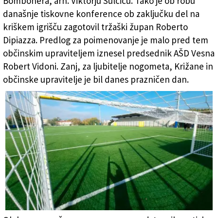
Bombonera, arh. Viktorju Sulčiču. Tako je ob robu
današnje tiskovne konference ob zaključku del na
kriškem igrišču zagotovil tržaški župan Roberto
Dipiazza. Predlog za poimenovanje je malo pred tem
občinskim upraviteljem iznesel predsednik AŠD Vesna
Robert Vidoni. Zanj, za ljubitelje nogometa, Križane in
občinske upravitelje je bil danes prazničen dan.
Križ ima po mnenju nekaterih zdaj »najlepše nogometno igrišče na
Tržaškem« (FOTODAMJ@N)