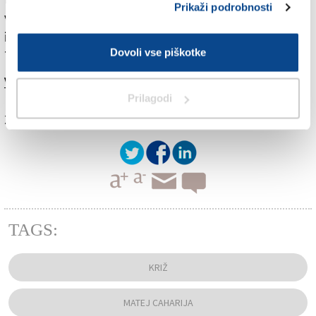
Prikaži podrobnosti
vseh prisotnih. Župan je potrdil Vidonijevo oceno, da
ima Križ sedaj »najlepše nogometno igrišče na
Dovoli vse piškotke
Tržaškem.«
Več v jutrišnjem (sobotnem) Primorskem dnevniku.
Prilagodi
Za branje in pisanje komentarjev
je potrebna prijava
TAGS:
KRIŽ
MATEJ CAHARIJA