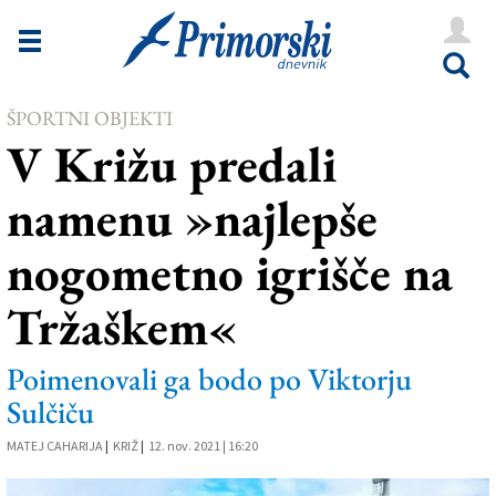
Novice
Tržaška
ŠPORTNI OBJEKTI
Goriška
V Križu predali
Kultura
namenu »najlepše
Šport
nogometno igrišče na
Še
Tržaškem«
Vreme
V Kioskih
Poimenovali ga bodo po Viktorju
Sulčiču
Uredništvo
MATEJ CAHARIJA
|
KRIŽ
|
12. nov. 2021 | 16:20
Oglasi