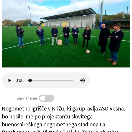
Založnik
Zadruga PD
Naročnine
Dark Theme
Nogometno igrišče v Križu, ki ga upravlja AŠD Vesna,
V Križu so ob zaključku del na nogometnem igrišču
bo nosilo ime po projektantu slovitega
priredili novinarsko konferenco (FOTODAMJ@N)
buenosaireškega nogometnega stadiona La