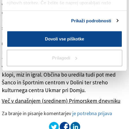
njihovih storitev. Če želite še naprej uporabljati našo
vzdrževanju igrišča z umetno travo (210 tisoč evrov),
spletno stran, se morate strinjati z uporabo piškotkov.
dejavnostim ob odprtju zbirnega centra za odpadke
(41.200 evrov) ter izredni energetski prekvalifikaciji s
Prikaži podrobnosti
sistemom ogrevanja in hlajenja občinske stavbe v
Dolini (630 tisoč evrov). Del presežka bo namenjen
Dovoli vse piškotke
uresničitvi devetih predlogov občanov v sklopu
participativnega proračuna, in sicer postavitvi
Prilagodi
turistično-informativnih tabel in oglasnih desk po
vaseh in zaselkih, košev za odpadke in iztrebke,
klopi, miz in igral. Občina bo uredila tudi pot med
Šanco in športnim centrom v Dolini ter streho
kulturnega centra Ukmar pri Domju.
Več v današnjem (sredinem) Primorskem dnevniku
Za branje in pisanje komentarjev
je potrebna prijava