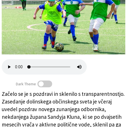
Založnik
Zadruga PD
Naročnine
Dark Theme
Občina Dolina bo nekaj več kot milijon namenila
Začelo se je s pozdravi in sklenilo s transparentnostjo.
izrednemu vzdrževanju dolinskega nogometnega
Zasedanje dolinskega občinskega sveta je včeraj
igrišča z umetno travo
(
Tedeschi/Fotodamj@n
)
uvedel pozdrav novega zunanjega odbornika,
nekdanjega župana Sandyja Kluna, ki se po dvajsetih
mesecih vrača v aktivne politične vode, sklenil pa ga