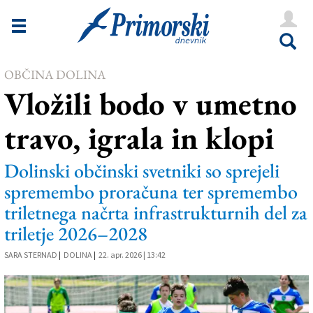
Novice
Tržaška
OBČINA DOLINA
Goriška
Vložili bodo v umetno
Kultura
travo, igrala in klopi
Šport
Še
Dolinski občinski svetniki so sprejeli
spremembo proračuna ter spremembo
Vreme
triletnega načrta infrastrukturnih del za
V Kioskih
triletje 2026–2028
SARA STERNAD
|
DOLINA
|
22. apr. 2026 | 13:42
Uredništvo
Oglasi