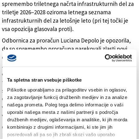
spremembo triletnega načrta infrastrukturnih del za
triletje 2026–2028 oziroma letnega seznama
infrastrukturnih del za letošnje leto (pri tej točki je
vsa opozicija glasovala proti).
Odbornica za proračun Luciana Depolo je opozorila,
da so spremembo proračuna narekovali zlasti novi
deželni prispevki, in sicer 500 tisoč evrov za
zamenjavo umetne trave na nogometnem igrišču
občinskega športnega centra Klabjan v Dolini, 300
Ta spletna stran vsebuje piškotke
tisoč evrov za infrastrukturna dela pri vhodu v
sprejemni center Naravnega rezervata doline
Piškotke uporabljamo za prilagoditev vsebin in oglasov,
za zagotavljanje funkcij družbenih medijev in za analize
Glinščice v Boljuncu, 184 tisoč evrov za izredno
našega prometa. Poleg tega delimo informacije o vaši
vzdrževanje občinskih cest in 90 tisoč za redno
uporabi našega mesta z našimi partnerji s področja
vzdrževanje vodotokov.
družbenih medijev, oglaševanja in analitike, ki jih morda
Glede na presežek v vrednosti dveh milijonov evrov
kombinirajo z drugimi informacijami, ki ste jim jih
posredovali ali pa so jih zbrali skozi vašo uporabo
bo občina nekaj več kot milijon namenila izrednemu