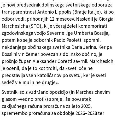
je novi predsednik dolinskega svetniškega odbora za
transparentnost Antonio Lippolis (Bratje Italije), ki bo
odbor vodil prihodnjih 12 mesecev. Nasledil je Giorgia
Marchesicha (STO), ki je včeraj želel komemorirati
zgodovinskega vodjo Severne lige Umberta Bossija,
potem ko se je odbornik Paolo Paoletti spomnil
nekdanjega občinskega svetnika Daria Jerina. Ker pa
Bossi ni v ničemer povezan z dolinsko občino, je
prošnjo župan Aleksander Coretti zavrnil. Marchesich
je ocenil, da je to kot trditi, da »sveti oče ne
predstavlja vseh katoličanov po svetu, ker je sveti
sedež v Rimu in ne drugje«.
Svetniki so z vzdržano opozicijo (in Marchesichevim
glasom »vedno proti«) sprejeli še povzetek
zaključnega računa proračuna za leto 2025,
spremembo proračuna za obdobje 2026–2028 ter