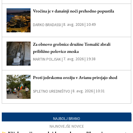
Vročina je v današnji noči prehodno popustila
8. avg. 2026 | 10:49
DARKO BRADASSI |
Za obnovo grobnice družine Tomažič zbrali
približno polovico zneska
7. avg. 2026 | 19:38
MARTIN POLJSAK |
Proti jedrskemu orožju v Avianu prirejajo shod
8. avg. 2026 | 10:31
SPLETNO UREDNIŠTVO |
NAJBOLJ BRANO
NAJNOVEJŠE NOVICE