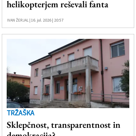
helikopterjem reševali fanta
Založnik
Zadruga PD
16. jul. 2026 | 20:57
IVAN ŽERJAL |
Naročnine
TRŽAŠKA
Sklepčnost, transparentnost in
demokracija?