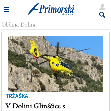
Novice
Tržaška
Občina Dolina
Goriška
Kultura
Šport
Še
Vreme
V Kioskih
TRŽAŠKA
Uredništvo
V Dolini Glinščice s
Oglasi