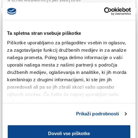
Ta spletna stran vsebuje piškotke
Piškotke uporabljamo za prilagoditev vsebin in oglasov,
za zagotavljanje funkcij družbenih medijev in za analize
našega prometa. Poleg tega delimo informacije o vaši
uporabi našega mesta z našimi partnerji s področja
družbenih medijev, oglaševanja in analitike, ki jih morda
kombinirajo z drugimi informacijami, ki ste jim jih
posredovali ali pa so jih zbrali skozi vašo uporabo
TRŽAŠKA
njihovih storitev. Če želite še naprej uporabljati našo
spletno stran, se morate strinjati z uporabo piškotkov.
Drugi poskus za svet krajevne
skupnosti Boljunec in Gornji
Prikaži podrobnosti
konec
Dovoli vse piškotke