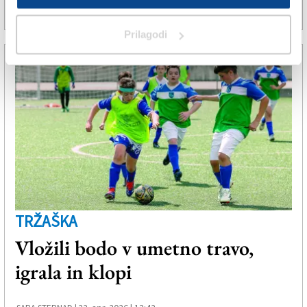
9. maj 2026 | 9:22
SPLETNO UREDNIŠTVO |
Prilagodi
TRŽAŠKA
Vložili bodo v umetno travo,
igrala in klopi