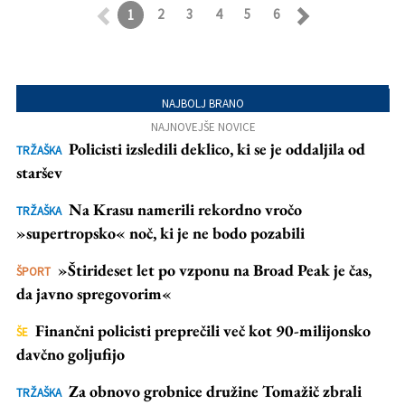
2
3
4
5
6
1
Retroceder
Avanzar
NAJBOLJ BRANO
NAJNOVEJŠE NOVICE
Policisti izsledili deklico, ki se je oddaljila od
TRŽAŠKA
staršev
Na Krasu namerili rekordno vročo
TRŽAŠKA
»supertropsko« noč, ki je ne bodo pozabili
»Štirideset let po vzponu na Broad Peak je čas,
ŠPORT
da javno spregovorim«
Finančni policisti preprečili več kot 90-milijonsko
ŠE
davčno goljufijo
Za obnovo grobnice družine Tomažič zbrali
TRŽAŠKA