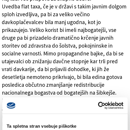
Uvedba flat taxa, če je v državi s takim javnim dolgom
sploh izvedljiva, pa bi za veliko večino
davkoplačevalcev bila manj ugodna, kot jo
prikazujejo. Veliko korist bi imeli najbogatejši, vse
druge pa bi prizadelo dramatično krčenje javnih
storitev od zdravstva do šolstva, pokojninske in
socialne varnosti. Mimo propagandne bajke, da bi se
utajevalci ob znižanju davčne stopnje kar trli pred
vrati davkarije, da bi prijavili dohodke, ki jih že
desetletja nemoteno prikrivajo, bi bila edina gotova
posledica občutno zmanjšanje redistribucije
nacionalnega bogastva od bogatejših na šibkejše.
Kdor trdi nasprotno, bi moral pogledati, kaj se je
zgodilo v ZDA, kjer popolnega flat taxa sicer nikoli
niso uvedli, so pa šli najdlje v to smer že z Ronaldom
Reaganom, ki je med letoma 1981 in 1989 najvišjo
Ta spletna stran vsebuje piškotke