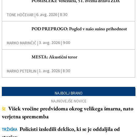
POMISLEKI: Venezuela, 51. zvezna država ZDA
6. avg. 2026 | 8:30
TONE HOČEVAR |
POD PREPROGO: Pogled v našo sušno prihodnost
3. avg. 2026 | 9:00
MARKO MARINČIČ |
MESTA: Akustični teror
1. avg. 2026 | 8:30
MARKO PETERLIN |
NAJBOLJ BRANO
NAJNOVEJŠE NOVICE
Višek vročine predvidoma okrog velikega šmarna, nato
ŠE
verjetna sprememba
Policisti izsledili deklico, ki se je oddaljila od
TRŽAŠKA
staršev