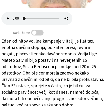
Založnik
Zadruga PD
Naročnine
Dark Theme
Eden od hitov volilne kampanje v Italiji je flat tax,
enotna davčna stopnja, po kateri bi vsi, revni in
FLAT TAX - Otroci pa umirajo
(Marko Marinčič)
bogati, plačevali enako davčno stopnjo. Vodja Lige
Matteo Salvini bi jo postavil na neverjetnih 15
odstotkov, Silvio Berlusconi pa nekje med 20 in 25
odstotkov. Oba bi sicer morala zadevo nekako
uravnati z davčnimi odbitki, da ne bi bila protiustavna.
Člen 53 ustave, sprejete v časih, ko je bil čut za
socialno pravičnost večji kot danes, namreč določa,
da mora biti obdavčevanje progresivno: kdor več ima,
naj tudi več prispeva za skupno dobro.