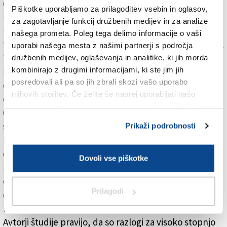
davčno stopnjo znižal s 70 na 28 odstotkov.
Piškotke uporabljamo za prilagoditev vsebin in oglasov,
Revija Health Affairs (Zdravstvene zadeve) prav v
za zagotavljanje funkcij družbenih medijev in za analize
letošnji januarski številki objavlja študijo o posledicah
našega prometa. Poleg tega delimo informacije o vaši
te davčne politike. Ena je ta, da ima ameriški dojenček
uporabi našega mesta z našimi partnerji s področja
76 odstotkov več možnosti, da umre pred prvim
družbenih medijev, oglaševanja in analitike, ki jih morda
kombinirajo z drugimi informacijami, ki ste jim jih
letom starosti kot dojenčki, rojeni v drugih 19 državah
posredovali ali pa so jih zbrali skozi vašo uporabo
članicah OECD. Tisti, ki preživijo, pa imajo 57
njihovih storitev. Če želite še naprej uporabljati našo
odstotkov več možnosti za smrt pred odraslo dobo. V
spletno stran, se morate strinjati z uporabo piškotkov.
60. letih prejšnjega stoletja so imele ZDA najnižjo
stopnjo smrtnosti otrok med razvitimi državami. To so
Prikaži podrobnosti
bili časi, ko so najbogatejši plačevali celo 90-odstotno
davčno stopnjo, od takrat naprej pa je šlo le še
Dovoli vse piškotke
navzdol. Danes imajo ZDA 21-odstotno stopnjo
otroške revščine. Če bi ZDA le držale stik z ostalimi
Prilagodi
državami OECD, bi si od leta 1961 prihranile 20.000
mrtvih otrok in najstnikov na leto.
Avtorji študije pravijo, da so razlogi za visoko stopnjo