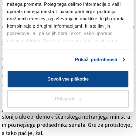
preprečevanje in represijo pojavov nestrpnosti in
našega prometa. Poleg tega delimo informacije o vaši
nasilja nad pripadniki jezikovnih manjšin«. Odvetnika
uporabi našega mesta z našimi partnerji s področja
Marco Jarc za SKGZ in Peter Močnik za SSO ter
družbenih medijev, oglaševanja in analitike, ki jih morda
društvo Timava sta takratno sodbo upravičeno ocenila
kombinirajo z drugimi informacijami, ki ste jim jih
posredovali ali pa so jih zbrali skozi vašo uporabo
kot zgodovinsko.
njihovih storitev. Če želite še naprej uporabljati našo
Slovenci smo torej lahko zadovoljni, da je predlog
spletno stran, se morate strinjati z uporabo piškotkov.
ministra za družino takoj padel v vodo in da se z njim
vladna koalicija, tako vsaj upamo, ne bo sploh
Prikaži podrobnosti
ukvarjala. Tudi ker ne sodi v vladno pogodbo med
Gibanjem 5 zvezd in Ligo.
Dovoli vse piškotke
Zanimivo, da italijanski pravosodni organi kolikor
toliko dosledno uveljavljajo Mancinov zakon, ne pa
Prilagodi
zakona iz leta 1952, ki prepoveduje fašistično
propagando (znan je kot zakon Scelba), na katerem
slonijo ukrepi demokrščanskega notranjega ministra
in poznejšega predsednika senata. Gre za protislovje,
a tako pač je, žal.