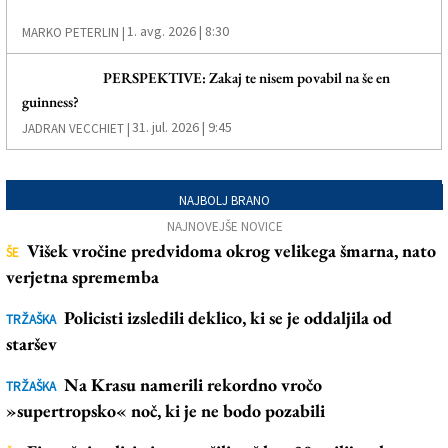
1. avg. 2026 | 8:30
MARKO PETERLIN |
PERSPEKTIVE: Zakaj te nisem povabil na še en
guinness?
31. jul. 2026 | 9:45
JADRAN VECCHIET |
NAJBOLJ BRANO
NAJNOVEJŠE NOVICE
Višek vročine predvidoma okrog velikega šmarna, nato
ŠE
verjetna sprememba
Policisti izsledili deklico, ki se je oddaljila od
TRŽAŠKA
staršev
Na Krasu namerili rekordno vročo
TRŽAŠKA
»supertropsko« noč, ki je ne bodo pozabili