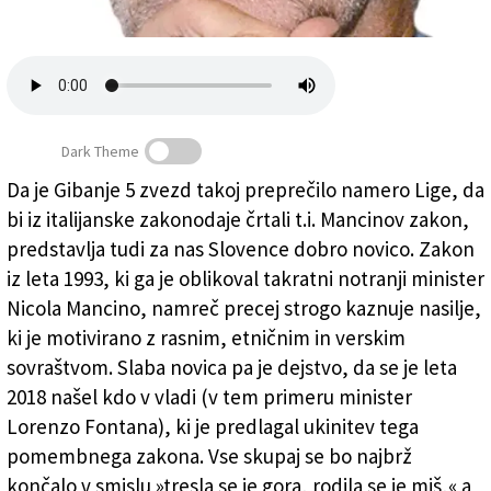
Založnik
Zadruga PD
Naročnine
Dark Theme
Da je Gibanje 5 zvezd takoj preprečilo namero Lige, da
bi iz italijanske zakonodaje črtali t.i. Mancinov zakon,
MANJŠINA - Mancino v Štivanu
(Sandor Tence)
predstavlja tudi za nas Slovence dobro novico. Zakon
iz leta 1993, ki ga je oblikoval takratni notranji minister
Nicola Mancino, namreč precej strogo kaznuje nasilje,
ki je motivirano z rasnim, etničnim in verskim
sovraštvom. Slaba novica pa je dejstvo, da se je leta
2018 našel kdo v vladi (v tem primeru minister
Lorenzo Fontana), ki je predlagal ukinitev tega
pomembnega zakona. Vse skupaj se bo najbrž
končalo v smislu »tresla se je gora, rodila se je miš,« a