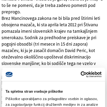
to še ne pomeni, da je treba zadevo pomesti pod
preprogo.
Brez Mancinovega zakona ne bi bila pred štirimi leti
obsojena mazača, ki sta aprila leta 2012 pri Štivanu
pomazala imeni slovenskih krajev na tamkajšnjem
smerokazu. Sodnik za predhodne preiskave je pri
pogojni obsodbi (tri mesece in 15 dni zapora)
mazačev, ki ju je zasačil domačin David Peric, kot
oteževalno okoliščino upošteval diskriminacijo
slovenske manjšine; ko bi sodišče tega ne vzelo v
poštev, bi se mazača izmazala z navadno denarno
globo.
Sodba je prvič uveljavila Mancinov zakon v zvezi s
slovensko manjšino in se pri tem sklicevala tudi na
Ta spletna stran vsebuje piškotke
zaščitni zakon za Slovence, ki v 23. členu določa, »da
Piškotke uporabljamo za prilagoditev vsebin in oglasov,
se določila iz leta 1993 uporabljajo tudi za
za zagotavljanje funkcij družbenih medijev in za analize