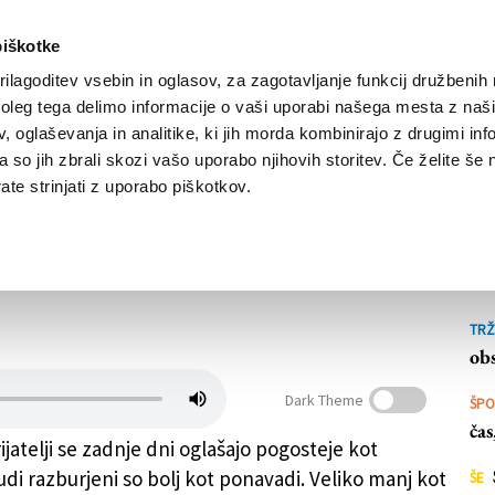
piškotke
ilagoditev vsebin in oglasov, za zagotavljanje funkcij družbenih 
leg tega delimo informacije o vaši uporabi našega mesta z našim
NOVICE
TRŽAŠKA
GORIŠKA
KULTURA
ŠPORT
ŠE
 oglaševanja in analitike, ki jih morda kombinirajo z drugimi inf
pa so jih zbrali skozi vašo uporabo njihovih storitev. Če želite še 
te strinjati z uporabo piškotkov.
tično na rajskem
ŠE
ok
TRŽ
obs
Dark Theme
ŠP
ča
jatelji se zadnje dni oglašajo pogosteje kot
udi razburjeni so bolj kot ponavadi. Veliko manj kot
ŠE