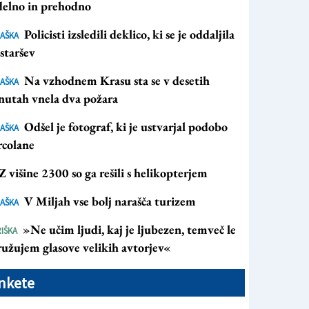
 delno in prehodno
Policisti izsledili deklico, ki se je oddaljila
AŠKA
staršev
Na vzhodnem Krasu sta se v desetih
AŠKA
nutah vnela dva požara
Odšel je fotograf, ki je ustvarjal podobo
AŠKA
rcolane
Z višine 2300 so ga rešili s helikopterjem
V Miljah vse bolj narašča turizem
AŠKA
»Ne učim ljudi, kaj je ljubezen, temveč le
IŠKA
ružujem glasove velikih avtorjev«
nkete