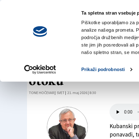
Ta spletna stran vsebuje 
VREME
četrtek,
DANES
Piškotke uporabljamo za pr
6. avgusta 2026
analize našega prometa. Po
področja družbenih medijev,
ste jim jih posredovali ali 
MEDNARODNA POLITIKA
našo spletno stran, se mora
POMISLEKI: Drama
Prikaži podrobnosti
otoku
TONE HOČEVAR
|
SVET
|
21. maj 2026 | 8:30
Kubanski pri
ponavadi, t