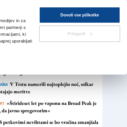
Prijava
Dovoli vse piškotke
medijev in za
Iskanje
V Kioskih
i partnerji s
Prilagodi
ormacijami, ki
naprej uporabljati
NAJBOLJ BRANO
NAJNOVEJŠE NOVICE
Vročina se bo, kot kaže, povečini zavlekla do
rog velikega šmarna
V Trstu namerili najtoplejšo noč, odkar
AŠKA
tajajo meritve
»Štirideset let po vzponu na Broad Peak je
ORT
s, da javno spregovorim«
S petkovimi nevihtami se bo vročina zmanjšala