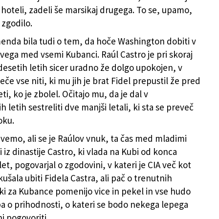
 hoteli, zadeli še marsikaj drugega. To se, upamo,
 zgodilo.
enda bila tudi o tem, da hoče Washington dobiti v
vega med vsemi Kubanci. Raúl Castro je pri skoraj
esetih letih sicer uradno že dolgo upokojen, v
leče vse niti, ki mu jih je brat Fidel prepustil že pred
eti, ko je zbolel. Očitajo mu, da je dal v
 letih sestreliti dve manjši letali, ki sta se preveč
oku.
e vemo, ali se je Raúlov vnuk, ta čas med mladimi
i iz dinastije Castro, ki vlada na Kubi od konca
et, pogovarjal o zgodovini, v kateri je CIA več kot
ušala ubiti Fidela Castra, ali pač o trenutnih
 ki za Kubance pomenijo vice in pekel in vse hudo
 pa o prihodnosti, o kateri se bodo nekega lepega
ni pogovoriti.