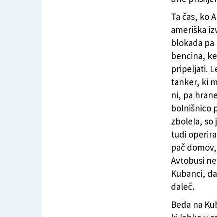
Ta čas, ko 
ameriška iz
blokada pa 
bencina, ke
pripeljati. 
tanker, ki 
ni, pa hrane
bolnišnico p
zbolela, so 
tudi operiral
pač domov, 
Avtobusi ne 
Kubanci, da
daleč.
Beda na Kubi