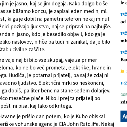
le
jim je jasno, kaj se jim dogaja. Kako dolgo bo še
 nas se bližamo koncu, je zapisal eden med njimi.
TRŽ
st, ki ga je dobil na pametni telefon nekaj minut
od 
žnici pozivajo ljudstvo, naj se pripravi na najhujše.
da ni jasno, kdo je besedilo objavil, kdo ga je
TRŽ
mi
veliko naslovov, nihče pa tudi ni zanikal, da je bilo
tabu civilne zaščite.
TRŽ
Ba
 vaje naj bi bilo vse skupaj, vaje za primer
loma, ko ne bo več prometa, elektrike, hrane in
ŠE
a. Hudiča, je potarnal prijatelj, pa saj že zdaj ni
navadno ljudstvo. Električni mrki so neskončni,
TRŽ
e ga dobiš, pa liter bencina stane sedem dolarjev.
GOR
ico mesečne plače. Nikoli prej ta prijatelj po
zd
pošti ni pisal kaj tako odkritega.
A
Havane je prišlo dan potem, ko je Kubo obiskal
eriške vohunske agencije CIA John Ratcliffe. Nekaj