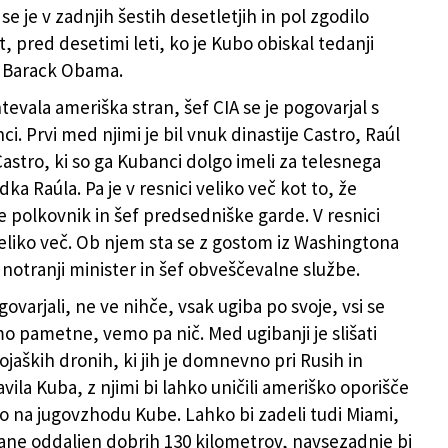
 je v zadnjih šestih desetletjih in pol zgodilo
, pred desetimi leti, ko je Kubo obiskal tedanji
 Barack Obama.
tevala ameriška stran, šef CIA se je pogovarjal s
i. Prvi med njimi je bil vnuk dinastije Castro, Raúl
astro, ki so ga Kubanci dolgo imeli za telesnega
dka Raúla. Pa je v resnici veliko več kot to, že
je polkovnik in šef predsedniške garde. V resnici
eliko več. Ob njem sta se z gostom iz Washingtona
 notranji minister in šef obveščevalne službe.
govarjali, ne ve nihče, vsak ugiba po svoje, vsi se
o pametne, vemo pa nič. Med ugibanji je slišati
vojaških dronih, ki jih je domnevno pri Rusih in
vila Kuba, z njimi bi lahko uničili ameriško oporišče
na jugovzhodu Kube. Lahko bi zadeli tudi Miami,
vane oddaljen dobrih 130 kilometrov, navsezadnje bi