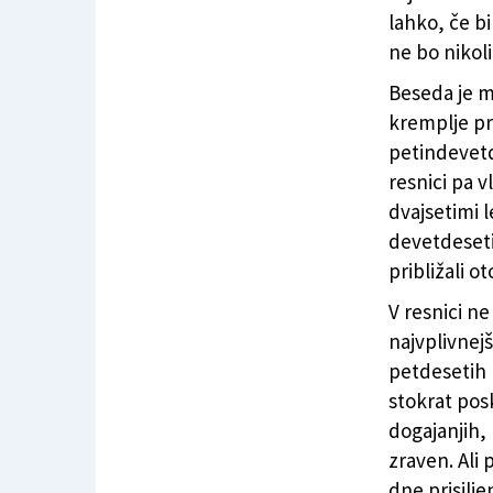
lahko, če bi
ne bo nikoli
Beseda je m
kremplje pr
petindevetd
resnici pa v
dvajsetimi l
devetdesetih
približali ot
V resnici n
najvplivnejš
petdesetih l
stokrat posk
dogajanjih,
zraven. Ali
dne prisilje