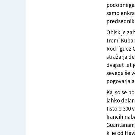
podobnega se
samo enkrat
predsednik
Obisk je zah
tremi Kubanc
Rodríguez C
stražarja de
dvajset let 
seveda še v
pogovarjala
Kaj so se po
lahko delam
tisto o 300 
Irancih naba
Guantanamo 
ki je od Ha