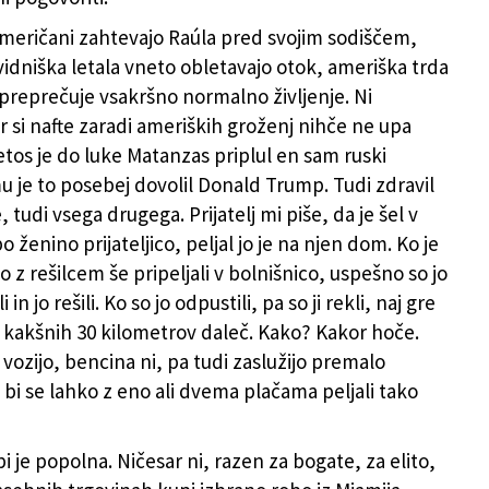
Američani zahtevajo Raúla pred svojim sodiščem,
vidniška letala vneto obletavajo otok, ameriška trda
preprečuje vsakršno normalno življenje. Ni
r si nafte zaradi ameriških groženj nihče ne upa
Letos je do luke Matanzas priplul en sam ruski
mu je to posebej dovolil Donald Trump. Tudi zdravil
, tudi vsega drugega. Prijatelj mi piše, da je šel v
o ženino prijateljico, peljal jo je na njen dom. Ko je
jo z rešilcem še pripeljali v bolnišnico, uspešno so jo
i in jo rešili. Ko so jo odpustili, pa so ji rekli, naj gre
kakšnih 30 kilometrov daleč. Kako? Kakor hoče.
vozijo, bencina ni, pa tudi zaslužijo premalo
 bi se lahko z eno ali dvema plačama peljali tako
 je popolna. Ničesar ni, razen za bogate, za elito,