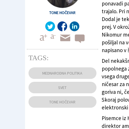
ponavadi pa 
trajalo. Pri
TONE HOČEVAR
Dodal je tek
prej. V okro
Nikomur men
pošiljal na 
napisano v š
TAGS:
Del nekakšne
popolnega z
MEDNARODNA POLITIKA
vsega drugeg
ničesar za 
SVET
goriva ni, č
Skoraj polov
TONE HOČEVAR
elektronski 
Pisemce iz 
direktor am