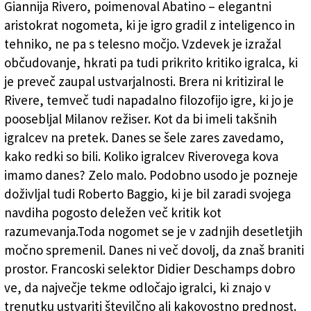
Giannija Rivero, poimenoval Abatino – elegantni
aristokrat nogometa, ki je igro gradil z inteligenco in
tehniko, ne pa s telesno močjo. Vzdevek je izražal
občudovanje, hkrati pa tudi prikrito kritiko igralca, ki
je preveč zaupal ustvarjalnosti. Brera ni kritiziral le
Rivere, temveč tudi napadalno filozofijo igre, ki jo je
poosebljal Milanov režiser. Kot da bi imeli takšnih
igralcev na pretek. Danes se šele zares zavedamo,
kako redki so bili. Koliko igralcev Riverovega kova
imamo danes? Zelo malo. Podobno usodo je pozneje
doživljal tudi Roberto Baggio, ki je bil zaradi svojega
navdiha pogosto deležen več kritik kot
razumevanja.Toda nogomet se je v zadnjih desetletjih
močno spremenil. Danes ni več dovolj, da znaš braniti
prostor. Francoski selektor Didier Deschamps dobro
ve, da največje tekme odločajo igralci, ki znajo v
trenutku ustvariti številčno ali kakovostno prednost.