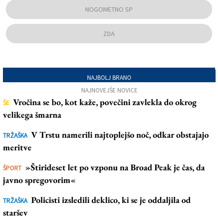
NOGOMETNO SP
ZDA
NAJBOLJ BRANO
NAJNOVEJŠE NOVICE
Vročina se bo, kot kaže, povečini zavlekla do okrog
ŠE
velikega šmarna
V Trstu namerili najtoplejšo noč, odkar obstajajo
TRŽAŠKA
meritve
»Štirideset let po vzponu na Broad Peak je čas, da
ŠPORT
javno spregovorim«
Policisti izsledili deklico, ki se je oddaljila od
TRŽAŠKA
staršev