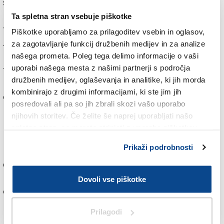
samostojno rešitev. Način igre oblikuje način
razmišljanja, način razmišljanja pa nazadnje določa
Ta spletna stran vsebuje piškotke
tudi način igre.Prav zato me je po tekmi najbolj
Piškotke uporabljamo za prilagoditev vsebin in oglasov,
zanimalo, kakšne igralce želi vzgojiti paragvajski
za zagotavljanje funkcij družbenih medijev in za analize
nogomet. Južna Amerika je svetu dala nešteto
našega prometa. Poleg tega delimo informacije o vaši
uporabi našega mesta z našimi partnerji s področja
tehničnih virtuozov, zato me preseneča, da se je
družbenih medijev, oglaševanja in analitike, ki jih morda
paragvajska reprezentanca skoraj povsem
kombinirajo z drugimi informacijami, ki ste jim jih
odpovedala napadalni pobudi. Takšen pristop lahko
posredovali ali pa so jih zbrali skozi vašo uporabo
prinese posamezen rezultat, težko pa postane
njihovih storitev. Če želite še naprej uporabljati našo
razvojni model za prihodnost, še najmanj na
spletno stran, se morate strinjati z uporabo piškotkov.
mladinskem področju.Mladi nogometaši si za vzornike
Prikaži podrobnosti
ne izbirajo igralcev, ki uspešno rušijo napade. Na
dvoriščih in igriščih posnemajo Messija, Yamala ali
Douéja. Sanjajo o preigravanju, nepričakovani podaji in
Dovoli vse piškotke
odločilni potezi. Prav zato verjamem, da prihodnost
nogometa ne pripada ekipam, ki predvsem
Prilagodi
preprečujejo igro, ampak tistim, ki ustvarjajo igralce,