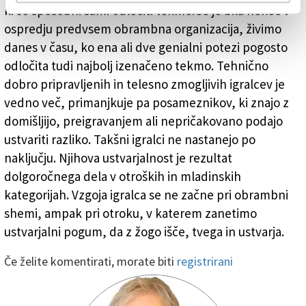
ki so sposobni sami odločiti tekmo.Če je bila nekoč v
ospredju predvsem obrambna organizacija, živimo
danes v času, ko ena ali dve genialni potezi pogosto
odločita tudi najbolj izenačeno tekmo. Tehnično
dobro pripravljenih in telesno zmogljivih igralcev je
vedno več, primanjkuje pa posameznikov, ki znajo z
domišljijo, preigravanjem ali nepričakovano podajo
ustvariti razliko. Takšni igralci ne nastanejo po
naključju. Njihova ustvarjalnost je rezultat
dolgoročnega dela v otroških in mladinskih
kategorijah. Vzgoja igralca se ne začne pri obrambni
shemi, ampak pri otroku, v katerem zanetimo
ustvarjalni pogum, da z žogo išče, tvega in ustvarja.
Če želite komentirati, morate biti
registrirani