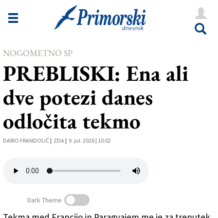
Novice
Tržaška
Goriška
NOGOMETNO SP
PREBLISKI: Ena ali
Kultura
dve potezi danes
Šport
odločita tekmo
Še
Vreme
DARIO FRANDOLIČ
|
ZDA
|
9. jul. 2026 | 10:02
V Kioskih
Uredništvo
Dark Theme
Oglasi
Tekma med Francijo in Paragvajem me je za trenutek