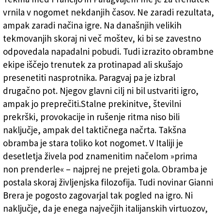
vrnila v nogomet nekdanjih časov. Ne zaradi rezultata,
Založnik
ampak zaradi načina igre. Na današnjih velikih
Zadruga PD
tekmovanjih skoraj ni več moštev, ki bi se zavestno
Naročnine
odpovedala napadalni pobudi. Tudi izrazito obrambne
ekipe iščejo trenutek za protinapad ali skušajo
presenetiti nasprotnika. Paragvaj pa je izbral
drugačno pot. Njegov glavni cilj ni bil ustvariti igro,
ampak jo preprečiti.Stalne prekinitve, številni
prekrški, provokacije in rušenje ritma niso bili
naključje, ampak del taktičnega načrta. Takšna
obramba je stara toliko kot nogomet. V Italiji je
desetletja živela pod znamenitim načelom »prima
non prenderle« – najprej ne prejeti gola. Obramba je
postala skoraj življenjska filozofija. Tudi novinar Gianni
Brera je pogosto zagovarjal tak pogled na igro. Ni
naključje, da je enega največjih italijanskih virtuozov,