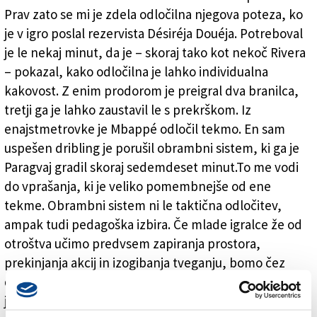
Prav zato se mi je zdela odločilna njegova poteza, ko
je v igro poslal rezervista Désiréja Douéja. Potreboval
je le nekaj minut, da je – skoraj tako kot nekoč Rivera
– pokazal, kako odločilna je lahko individualna
kakovost. Z enim prodorom je preigral dva branilca,
tretji ga je lahko zaustavil le s prekrškom. Iz
enajstmetrovke je Mbappé odločil tekmo. En sam
uspešen dribling je porušil obrambni sistem, ki ga je
Paragvaj gradil skoraj sedemdeset minut.To me vodi
do vprašanja, ki je veliko pomembnejše od ene
tekme. Obrambni sistem ni le taktična odločitev,
ampak tudi pedagoška izbira. Če mlade igralce že od
otroštva učimo predvsem zapiranja prostora,
prekinjanja akcij in izogibanja tveganju, bomo čez
deset let dobili drugačen profil nogometaša, kot če
jih učimo preigravanja, ustvarjalnosti in poguma za