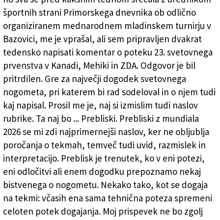
športnih strani Primorskega dnevnika ob odlično
Založnik
organiziranem mednarodnem mladinskem turnirju v
Zadruga PD
Bazovici, me je vprašal, ali sem pripravljen dvakrat
Naročnine
tedensko napisati komentar o poteku 23. svetovnega
prvenstva v Kanadi, Mehiki in ZDA. Odgovor je bil
pritrdilen. Gre za največji dogodek svetovnega
nogometa, pri katerem bi rad sodeloval in o njem tudi
kaj napisal. Prosil me je, naj si izmislim tudi naslov
rubrike. Ta naj bo ... Prebliski. Prebliski z mundiala
2026 se mi zdi najprimernejši naslov, ker ne obljublja
poročanja o tekmah, temveč tudi uvid, razmislek in
interpretacijo. Preblisk je trenutek, ko v eni potezi,
eni odločitvi ali enem dogodku prepoznamo nekaj
bistvenega o nogometu. Nekako tako, kot se dogaja
na tekmi: včasih ena sama tehnična poteza spremeni
celoten potek dogajanja. Moj prispevek ne bo zgolj