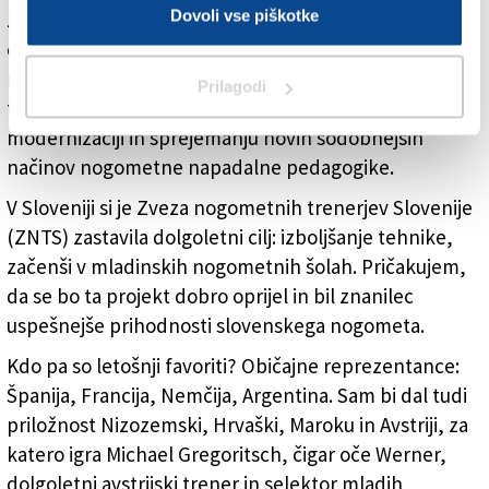
Dovoli vse piškotke
zadetkom. Ta »strah« pogojuje ves način razglabljanja
o prihodnosti in bolj drznem ter v napad usmerjenem
nogometu. Taka zakoreninjena miselnost brez
Prilagodi
tveganja, kot pravi Arrigo Sacchi, pa ne pomaga pri
modernizaciji in sprejemanju novih sodobnejših
načinov nogometne napadalne pedagogike.
V Sloveniji si je Zveza nogometnih trenerjev Slovenije
(ZNTS) zastavila dolgoletni cilj: izboljšanje tehnike,
začenši v mladinskih nogometnih šolah. Pričakujem,
da se bo ta projekt dobro oprijel in bil znanilec
uspešnejše prihodnosti slovenskega nogometa.
Kdo pa so letošnji favoriti? Običajne reprezentance:
Španija, Francija, Nemčija, Argentina. Sam bi dal tudi
priložnost Nizozemski, Hrvaški, Maroku in Avstriji, za
katero igra Michael Gregoritsch, čigar oče Werner,
dolgoletni avstrijski trener in selektor mladih