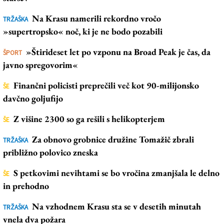
Na Krasu namerili rekordno vročo
TRŽAŠKA
»supertropsko« noč, ki je ne bodo pozabili
»Štirideset let po vzponu na Broad Peak je čas, da
ŠPORT
javno spregovorim«
Finančni policisti preprečili več kot 90-milijonsko
ŠE
davčno goljufijo
Z višine 2300 so ga rešili s helikopterjem
ŠE
Za obnovo grobnice družine Tomažič zbrali
TRŽAŠKA
približno polovico zneska
S petkovimi nevihtami se bo vročina zmanjšala le delno
ŠE
in prehodno
Na vzhodnem Krasu sta se v desetih minutah
TRŽAŠKA
vnela dva požara