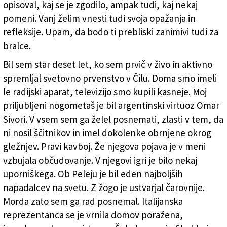
opisoval, kaj se je zgodilo, ampak tudi, kaj nekaj
pomeni. Vanj želim vnesti tudi svoja opažanja in
refleksije. Upam, da bodo ti prebliski zanimivi tudi za
bralce.
Bil sem star deset let, ko sem prvič v živo in aktivno
spremljal svetovno prvenstvo v Čilu. Doma smo imeli
le radijski aparat, televizijo smo kupili kasneje. Moj
priljubljeni nogometaš je bil argentinski virtuoz Omar
Sivori. V vsem sem ga želel posnemati, zlasti v tem, da
ni nosil ščitnikov in imel dokolenke obrnjene okrog
gležnjev. Pravi kavboj. Že njegova pojava je v meni
vzbujala občudovanje. V njegovi igri je bilo nekaj
uporniškega. Ob Peleju je bil eden najboljših
napadalcev na svetu. Z žogo je ustvarjal čarovnije.
Morda zato sem ga rad posnemal. Italijanska
reprezentanca se je vrnila domov poražena,