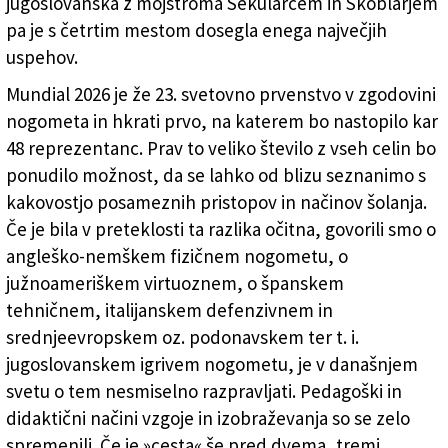
jugoslovanska z mojstroma Šekularcem in Skoblarjem
pa je s četrtim mestom dosegla enega največjih
uspehov.
Mundial 2026 je že 23. svetovno prvenstvo v zgodovini
nogometa in hkrati prvo, na katerem bo nastopilo kar
48 reprezentanc. Prav to veliko število z vseh celin bo
ponudilo možnost, da se lahko od blizu seznanimo s
kakovostjo posameznih pristopov in načinov šolanja.
Če je bila v preteklosti ta razlika očitna, govorili smo o
angleško-nemškem fizičnem nogometu, o
južnoameriškem virtuoznem, o španskem
tehničnem, italijanskem defenzivnem in
srednjeevropskem oz. podonavskem ter t. i.
jugoslovanskem igrivem nogometu, je v današnjem
svetu o tem nesmiselno razpravljati. Pedagoški in
didaktični načini vzgoje in izobraževanja so se zelo
spremenili. Če je »cesta« še pred dvema, tremi