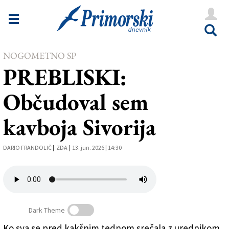
Novice
Tržaška
Goriška
NOGOMETNO SP
PREBLISKI:
Kultura
Občudoval sem
Šport
kavboja Sivorija
Še
Vreme
DARIO FRANDOLIČ
|
ZDA
|
13. jun. 2026 | 14:30
V Kioskih
Uredništvo
Dark Theme
Oglasi
Ko sva se pred kakšnim tednom srečala z urednikom