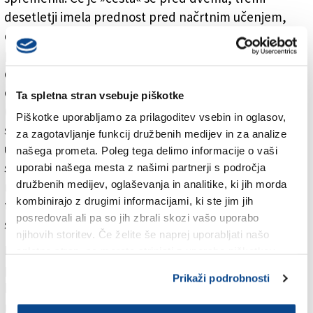
desetletji imela prednost pred načrtnim učenjem,
danes ni več tako. Kolektivna igra ima vsepovsod
prednost pred posameznikom. V nekem smislu je
danes težje vzgojiti vrhunskega igralca kot nekoč. Ta
čar obvladovanja žoge, kot ga imajo nekateri igralci
Ta spletna stran vsebuje piškotke
(Messi, Ronaldo, Mbappé ...) in redki posamezniki, je
Piškotke uporabljamo za prilagoditev vsebin in oglasov,
skoraj nemogoče vzgojiti v nekem običajnem procesu
za zagotavljanje funkcij družbenih medijev in za analize
učenja. Veliko te čarobnosti je povezane s
našega prometa. Poleg tega delimo informacije o vaši
samostojnim delom doma. Odtod velika odgovornost
uporabi našega mesta z našimi partnerji s področja
družbenih medijev, oglaševanja in analitike, ki jih morda
nas odraslih, da ustvarimo pogoje, da so otroci med
kombinirajo z drugimi informacijami, ki ste jim jih
treningom čim več v dotiku z žogo. Ne pa da jim žogo
posredovali ali pa so jih zbrali skozi vašo uporabo
serviramo le med tekmami.
njihovih storitev. Če želite še naprej uporabljati našo
Pa še nekaj o Italiji in Sloveniji. Nogomet v Italiji
spletno stran, se morate strinjati z uporabo piškotkov.
potrebuje globoko refleksijo. Še preveč je vezan na
Prikaži podrobnosti
koncept branjenja: »Prima non prenderle«. To vsi
razumemo, kaj pomeni. Strah pred prejetim