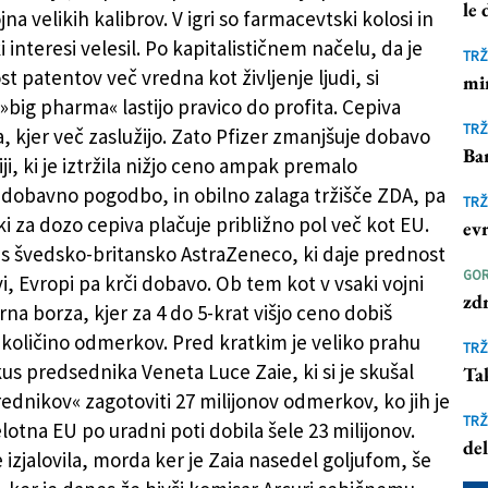
le
na velikih kalibrov. V igri so farmacevtski kolosi in
 interesi velesil. Po kapitalističnem načelu, da je
TRŽ
t patentov več vredna kot življenje ljudi, si
mi
»big pharma« lastijo pravico do profita. Cepiva
TRŽ
a, kjer več zaslužijo. Zato Pfizer zmanjšuje dobavo
Ba
ji, ki je iztržila nižjo ceno ampak premalo
dobavno pogodbo, in obilno zalaga tržišče ZDA, pa
TRŽ
 ki za dozo cepiva plačuje približno pol več kot EU.
ev
s švedsko-britansko AstraZeneco, ki daje prednost
GOR
i, Evropi pa krči dobavo. Ob tem kot v vsaki vojni
zd
rna borza, kjer za 4 do 5-krat višjo ceno dobiš
oličino odmerkov. Pred kratkim je veliko prahu
TRŽ
us predsednika Veneta Luce Zaie, ki si je skušal
Ta
ednikov« zagotoviti 27 milijonov odmerkov, ko jih je
TRŽ
lotna EU po uradni poti dobila šele 23 milijonov.
de
e izjalovila, morda ker je Zaia nasedel goljufom, še