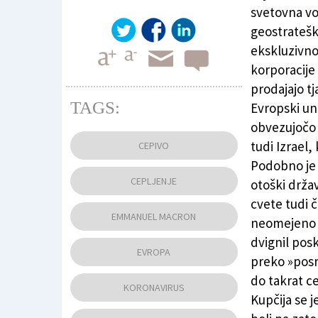
svetovna voj
geostrateški
ekskluzivnos
korporacije 
prodajajo tj
TAGS:
Evropski uni
obvezujočo 
tudi Izrael,
CEPIVO
Podobno je 
CEPLJENJE
otoški držav
cvete tudi č
EMMANUEL MACRON
neomejeno k
dvignil posk
EVROPA
preko »posr
do takrat ce
KORONAVIRUS
Kupčija se j