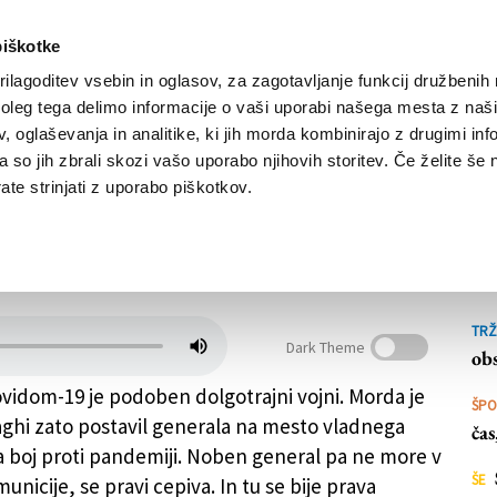
piškotke
ilagoditev vsebin in oglasov, za zagotavljanje funkcij družbenih 
leg tega delimo informacije o vaši uporabi našega mesta z našim
NOVICE
TRŽAŠKA
GORIŠKA
KULTURA
ŠPORT
ŠE
 oglaševanja in analitike, ki jih morda kombinirajo z drugimi inf
pa so jih zbrali skozi vašo uporabo njihovih storitev. Če želite še 
te strinjati z uporabo piškotkov.
 Vojna brez municije
ŠE
ok
TRŽ
Dark Theme
obs
vidom-19 je podoben dolgotrajni vojni. Morda je
ŠP
ghi zato postavil generala na mesto vladnega
ča
a boj proti pandemiji. Noben general pa ne more v
ŠE
unicije, se pravi cepiva. In tu se bije prava