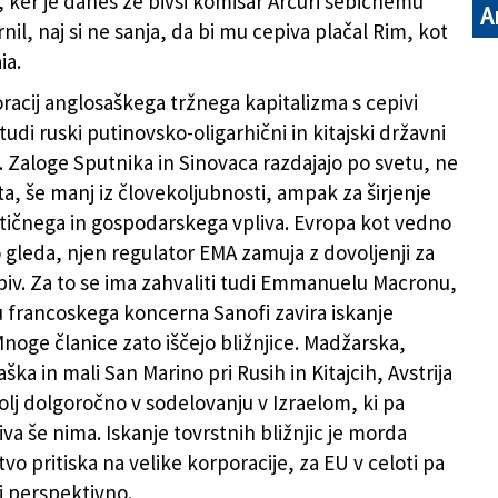
o, ker je danes že bivši komisar Arcuri sebičnemu
A
il, naj si ne sanja, da bi mu cepiva plačal Rim, kot
ia.
racij anglosaškega tržnega kapitalizma s cepivi
tudi ruski putinovsko-oligarhični in kitajski državni
. Zaloge Sputnika in Sinovaca razdajajo po svetu, ne
ta, še manj iz človekoljubnosti, ampak za širjenje
itičnega in gospodarskega vpliva. Evropa kot vedno
gleda, njen regulator EMA zamuja z dovoljenji za
iv. Za to se ima zahvaliti tudi Emmanuelu Macronu,
su francoskega koncerna Sanofi zavira iskanje
Mnoge članice zato iščejo bližnjice. Madžarska,
ška in mali San Marino pri Rusih in Kitajcih, Avstrija
olj dolgoročno v sodelovanju v Izraelom, ki pa
va še nima. Iskanje tovrstnih bližnjic je morda
vo pritiska na velike korporacije, za EU v celoti pa
i perspektivno.