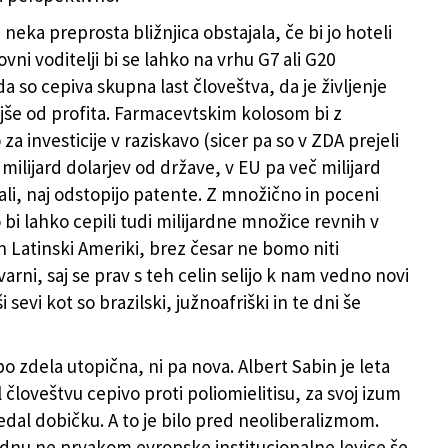
 neka preprosta bližnjica obstajala, če bi jo hoteli
ovni voditelji bi se lahko na vrhu G7 ali G20
da so cepiva skupna last človeštva, da je življenje
e od profita. Farmacevtskim kolosom bi z
a investicije v raziskavo (sicer pa so v ZDA prejeli
milijard dolarjev od države, v EU pa več milijard
ali, naj odstopijo patente. Z množično in poceni
bi lahko cepili tudi milijardne množice revnih v
i in Latinski Ameriki, brez česar ne bomo niti
arni, saj se prav s teh celin selijo k nam vedno novi
i sevi kot so brazilski, južnoafriški in te dni še
o zdela utopična, ni pa nova. Albert Sabin je leta
 človeštvu cepivo proti poliomielitisu, za svoj izum
edal dobičku. A to je bilo pred neoliberalizmom.
dnu ne prvakom evropske institucionalne levice še