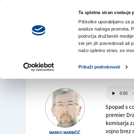
Ta spletna stran vsebuje 
VREME
sreda,
DANES
Piškotke uporabljamo za pr
5. avgusta 2026
analize našega prometa. Po
področja družbenih medijev,
ste jim jih posredovali ali 
KORONAVIRUS
našo spletno stran, se mora
VIRUS IN CEPIVA:
Prikaži podrobnosti
MARKO MARINČIČ
|
EVROPA
|
5. mar. 2021 | 8:30
Spopad s co
premier Dra
komisarja z
vojno brez m
MARKO MARINČIČ