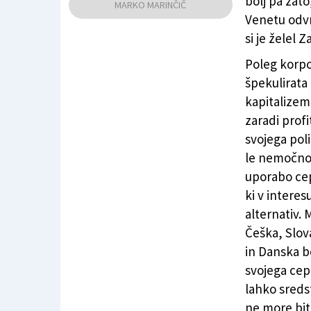
bolj pa zat
MARKO MARINČIČ
Venetu odvrn
si je želel Za
Poleg korpo
špekulirata 
kapitalizem
zaradi profi
svojega pol
le nemočno 
uporabo cep
ki v intere
alternativ. 
Češka, Slova
in Danska b
svojega cepi
lahko sredst
ne more bit