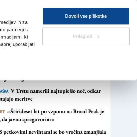
Prijava
Dovoli vse piškotke
medijev in za
Iskanje
V Kioskih
i partnerji s
Prilagodi
ormacijami, ki
naprej uporabljati
NAJBOLJ BRANO
NAJNOVEJŠE NOVICE
Vročina se bo, kot kaže, povečini zavlekla do
rog velikega šmarna
V Trstu namerili najtoplejšo noč, odkar
AŠKA
tajajo meritve
»Štirideset let po vzponu na Broad Peak je
ORT
s, da javno spregovorim«
S petkovimi nevihtami se bo vročina zmanjšala