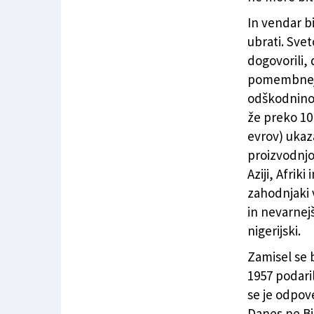
In vendar bi
ubrati. Svet
dogovorili, 
pomembnejš
odškodnino z
že preko 10 
evrov) ukaz
proizvodnjo 
Aziji, Afrik
zahodnjaki v
in nevarnejš
nigerijski.
Zamisel se b
1957 podaril
se je odpov
Danes ne Bi