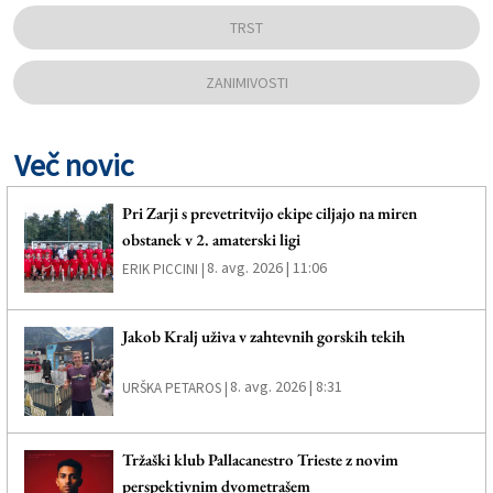
TRST
ZANIMIVOSTI
Več novic
Pri Zarji s prevetritvijo ekipe ciljajo na miren
obstanek v 2. amaterski ligi
8. avg. 2026 | 11:06
ERIK PICCINI |
Jakob Kralj uživa v zahtevnih gorskih tekih
8. avg. 2026 | 8:31
URŠKA PETAROS |
Tržaški klub Pallacanestro Trieste z novim
perspektivnim dvometrašem