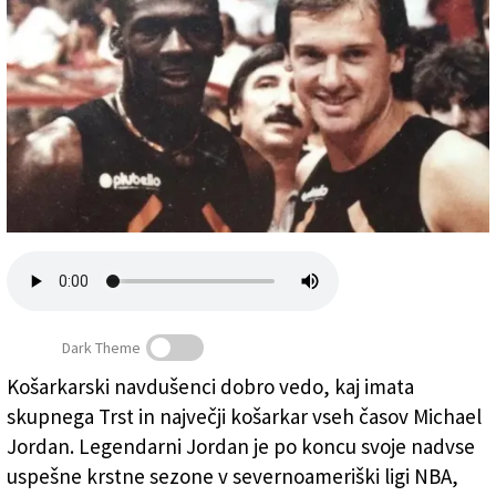
Založnik
Zadruga PD
Naročnine
Dark Theme
Košarkarski navdušenci dobro vedo, kaj imata
Michael Jordan in Boris Vitez v dresu Stefanela (OSEBNI
skupnega Trst in največji košarkar vseh časov Michael
ARHIV)
Jordan. Legendarni Jordan je po koncu svoje nadvse
uspešne krstne sezone v severnoameriški ligi NBA,