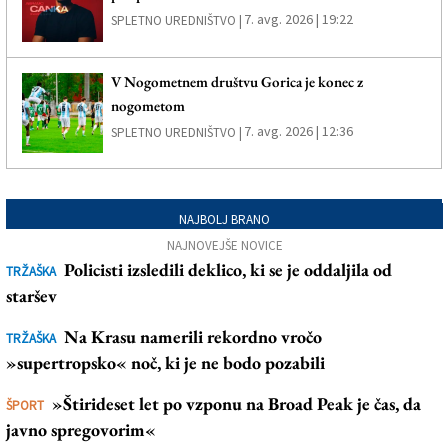
7. avg. 2026 | 19:22
SPLETNO UREDNIŠTVO |
V Nogometnem društvu Gorica je konec z
nogometom
7. avg. 2026 | 12:36
SPLETNO UREDNIŠTVO |
NAJBOLJ BRANO
NAJNOVEJŠE NOVICE
Policisti izsledili deklico, ki se je oddaljila od
TRŽAŠKA
staršev
Na Krasu namerili rekordno vročo
TRŽAŠKA
»supertropsko« noč, ki je ne bodo pozabili
»Štirideset let po vzponu na Broad Peak je čas, da
ŠPORT
javno spregovorim«