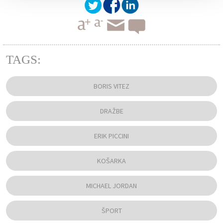
TAGS:
BORIS VITEZ
DRAŽBE
ERIK PICCINI
KOŠARKA
MICHAEL JORDAN
ŠPORT