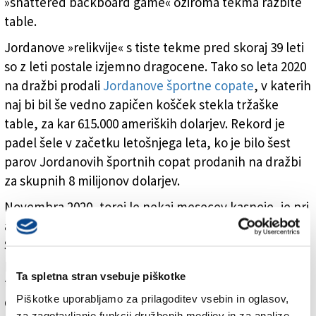
»shattered backboard game« oziroma tekma razbite
table.
Jordanove »relikvije« s tiste tekme pred skoraj 39 leti
so z leti postale izjemno dragocene. Tako so leta 2020
na dražbi prodali
Jordanove športne copate
, v katerih
naj bi bil še vedno zapičen košček stekla tržaške
table, za kar 615.000 ameriških dolarjev. Rekord je
padel šele v začetku letošnjega leta, ko je bilo šest
parov Jordanovih športnih copat prodanih na dražbi
za skupnih 8 milijonov dolarjev.
Novembra 2020, torej le nekaj mesecev kasneje, je pri
avkcijski hiši Sotheby’s iz New Yorka šel na dražbo
Stefanelov dres s številko 23 in Jordanovim
podpisom. Takrat se je za izvirno pobudo odločil
Ta spletna stran vsebuje piškotke
tržaški Slovenec Erik Filipac, ki je zagnal spletno
Piškotke uporabljamo za prilagoditev vsebin in oglasov,
denarno nabirko, s katero je želel
dres ponovno
za zagotavljanje funkcij družbenih medijev in za analize