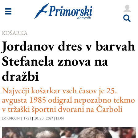
Novice
Tržaška
KOŠARKA
Goriška
Jordanov dres v barvah
Kultura
Stefanela znova na
Šport
dražbi
Še
Vreme
Največji košarkar vseh časov je 25.
avgusta 1985 odigral nepozabno tekmo
V Kioskih
v tržaški športni dvorani na Čarboli
ERIK PICCINI
|
TRST
|
10. apr. 2024 | 13:04
Uredništvo
Oglasi