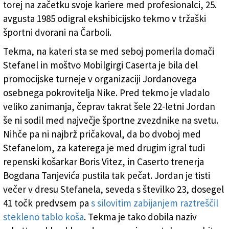
torej na začetku svoje kariere med profesionalci, 25.
avgusta 1985 odigral ekshibicijsko tekmo v tržaški
športni dvorani na Čarboli.
Tekma, na kateri sta se med seboj pomerila domači
Stefanel in moštvo Mobilgirgi Caserta je bila del
promocijske turneje v organizaciji Jordanovega
osebnega pokrovitelja Nike. Pred tekmo je vladalo
veliko zanimanja, čeprav takrat šele 22-letni Jordan
še ni sodil med največje športne zvezdnike na svetu.
Nihče pa ni najbrž pričakoval, da bo dvoboj med
Stefanelom, za katerega je med drugim igral tudi
repenski košarkar Boris Vitez, in Caserto trenerja
Bogdana Tanjevića pustila tak pečat. Jordan je tisti
večer v dresu Stefanela, seveda s številko 23, dosegel
41 točk predvsem pa
s silovitim zabijanjem raztreščil
stekleno tablo koša
. Tekma je tako dobila naziv