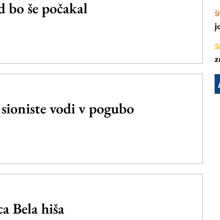
bo še počakal
Š
j
Š
z
niste vodi v pogubo
 Bela hiša