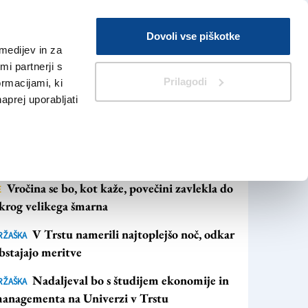
Prijava
Dovoli vse piškotke
medijev in za
Iskanje
V Kioskih
i partnerji s
Prilagodi
ormacijami, ki
naprej uporabljati
NAJBOLJ BRANO
NAJNOVEJŠE NOVICE
Vročina se bo, kot kaže, povečini zavlekla do
E
krog velikega šmarna
V Trstu namerili najtoplejšo noč, odkar
RŽAŠKA
bstajajo meritve
Nadaljeval bo s študijem ekonomije in
RŽAŠKA
anagementa na Univerzi v Trstu