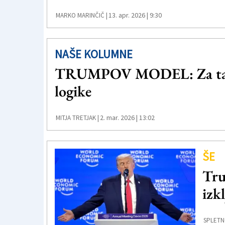
13. apr. 2026 | 9:30
MARKO MARINČIČ |
NAŠE KOLUMNE
TRUMPOV MODEL: Za tajkun
logike
2. mar. 2026 | 13:02
MITJA TRETJAK |
ŠE
Tru
izk
SPLETN