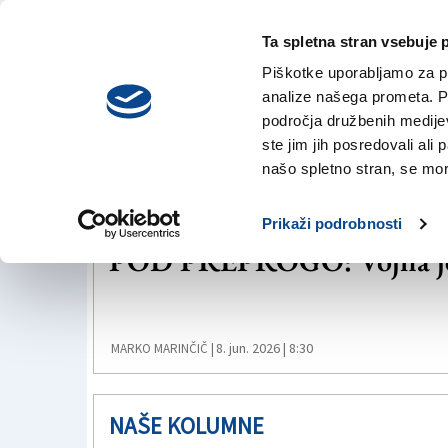
Ta spletna stran vsebuje 
VREME
četrtek,
DANES
Piškotke uporabljamo za pr
6. avgusta 2026
analize našega prometa. Po
področja družbenih medijev,
ste jim jih posredovali ali 
Donald Trump
našo spletno stran, se mora
NAŠE KOLUMNE
Prikaži podrobnosti
POD PREPROGO: Vojna je 
8. jun. 2026 | 8:30
MARKO MARINČIČ |
NAŠE KOLUMNE