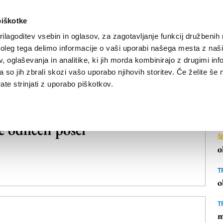
piškotke
ilagoditev vsebin in oglasov, za zagotavljanje funkcij družbenih 
leg tega delimo informacije o vaši uporabi našega mesta z našim
NOVICE
TRŽAŠKA
GORIŠKA
KULTURA
ŠPORT
ŠE
 oglaševanja in analitike, ki jih morda kombinirajo z drugimi inf
pa so jih zbrali skozi vašo uporabo njihovih storitev. Če želite še 
te strinjati z uporabo piškotkov.
odličen posel
Š
o
T
o
T
m