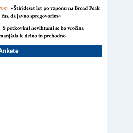
»Štirideset let po vzponu na Broad Peak
PORT
e čas, da javno spregovorim«
S petkovimi nevihtami se bo vročina
E
manjšala le delno in prehodno
Ankete