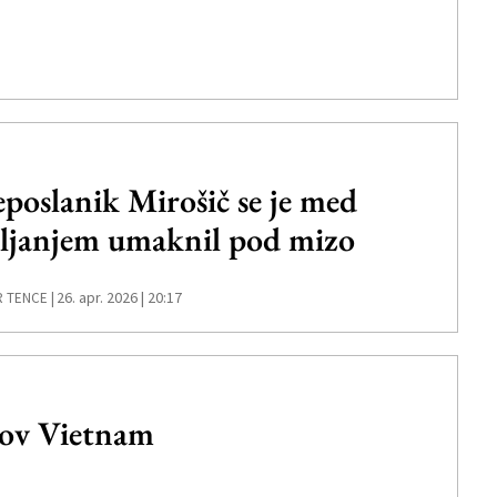
eposlanik Mirošič se je med
eljanjem umaknil pod mizo
26. apr. 2026 | 20:17
 TENCE |
v Vietnam