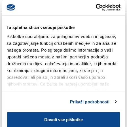
Ta spletna stran vsebuje piškotke
Piškotke uporabljamo za prilagoditev vsebin in oglasov,
za zagotavljanje funkcij družbenih medijev in za analize
našega prometa. Poleg tega delimo informacije o vaši
uporabi našega mesta z našimi partnerji s področja
družbenih medijev, oglaševanja in analitike, ki jih morda
kombinirajo z drugimi informacijami, ki ste jim jih
posredovali ali pa so jih zbrali skozi vašo uporabo
njihovih storitev. Če želite še naprej uporabljati našo
GORIŠKA
spletno stran, se morate strinjati z uporabo piškotkov.
Oleottova nadaljevanka na ogled
Prikaži podrobnosti
oktobra
Dovoli vse piškotke
8. jul. 2023 | 11:22
ALEKSIJA AMBROSI |