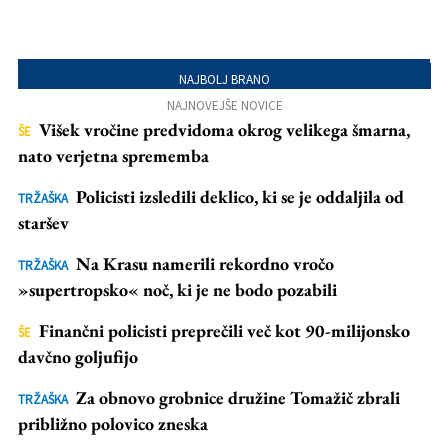
Retroceder
Avanzar
NAJBOLJ BRANO
NAJNOVEJŠE NOVICE
Višek vročine predvidoma okrog velikega šmarna,
ŠE
nato verjetna sprememba
Policisti izsledili deklico, ki se je oddaljila od
TRŽAŠKA
staršev
Na Krasu namerili rekordno vročo
TRŽAŠKA
»supertropsko« noč, ki je ne bodo pozabili
Finančni policisti preprečili več kot 90-milijonsko
ŠE
davčno goljufijo
Za obnovo grobnice družine Tomažič zbrali
TRŽAŠKA
približno polovico zneska