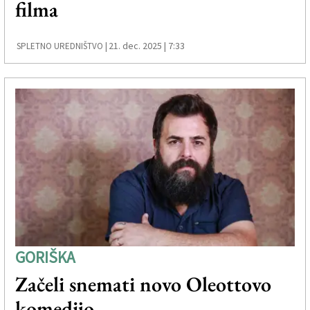
filma
Založnik
Zadruga PD
21. dec. 2025 | 7:33
SPLETNO UREDNIŠTVO |
Naročnine
GORIŠKA
Začeli snemati novo Oleottovo
komedijo