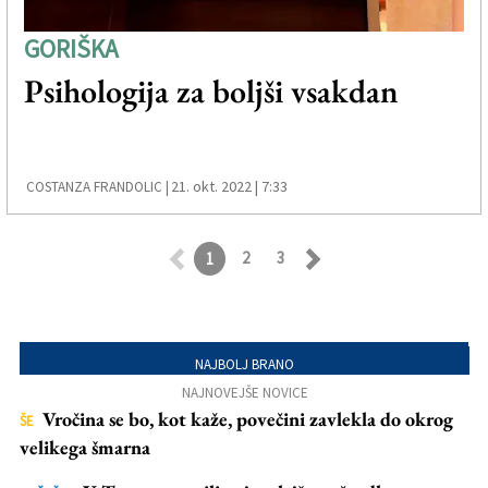
GORIŠKA
Psihologija za boljši vsakdan
21. okt. 2022 | 7:33
COSTANZA FRANDOLIC |
2
3
1
Retroceder
Avanzar
NAJBOLJ BRANO
NAJNOVEJŠE NOVICE
Vročina se bo, kot kaže, povečini zavlekla do okrog
ŠE
velikega šmarna