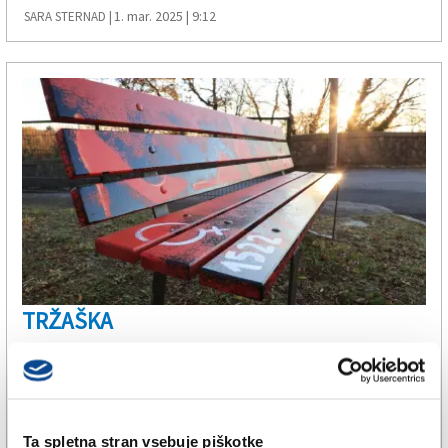
1. mar. 2025 | 9:12
SARA STERNAD |
TRŽAŠKA
Center za žrtve nasilja tudi v
Nabrežini
Ta spletna stran vsebuje piškotke
27. feb. 2025 | 12:26
SPLETNO UREDNIŠTVO |