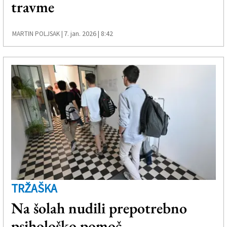
travme
Založnik
Zadruga PD
7. jan. 2026 | 8:42
MARTIN POLJSAK |
Naročnine
TRŽAŠKA
Na šolah nudili prepotrebno
psihološko pomoč