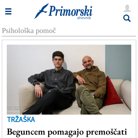
Novice
Tržaška
Psihološka pomoč
Goriška
Kultura
Šport
Še
Vreme
V Kioskih
TRŽAŠKA
Uredništvo
Beguncem pomagajo premoščati
Oglasi