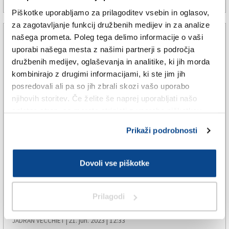
Piškotke uporabljamo za prilagoditev vsebin in oglasov,
za zagotavljanje funkcij družbenih medijev in za analize
našega prometa. Poleg tega delimo informacije o vaši
uporabi našega mesta z našimi partnerji s področja
družbenih medijev, oglaševanja in analitike, ki jih morda
kombinirajo z drugimi informacijami, ki ste jim jih
posredovali ali pa so jih zbrali skozi vašo uporabo
njihovih storitev. Če želite še naprej uporabljati našo
spletno stran, se morate strinjati z uporabo piškotkov.
Prikaži podrobnosti
TRŽAŠKA
Dovoli vse piškotke
Pomoč potrebuje vse več ljudi
Prilagodi
21. jun. 2023 | 12:33
JADRAN VECCHIET |