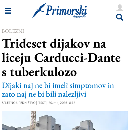
Novice
Tržaška
BOLEZNI
Goriška
Trideset dijakov na
Kultura
liceju Carducci-Dante
Šport
s tuberkulozo
Še
Vreme
Dijaki naj ne bi imeli simptomov in
zato naj ne bi bili nalezljivi
V Kioskih
SPLETNO UREDNIŠTVO
|
TRST
|
20. maj 2026 | 8:12
Uredništvo
Oglasi