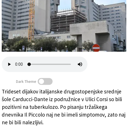
Založnik
Zadruga PD
Naročnine
Dark Theme
Trideset dijakov italijanske drugostopenjske srednje
Fotografija katinarske bolnišnice je simbolična
šole Carducci-Dante iz podružnice v Ulici Corsi so bili
(FOTODAMJ@N)
pozitivni na tuberkulozo. Po pisanju tržaškega
dnevnika Il Piccolo naj ne bi imeli simptomov, zato naj
ne bi bili nalezljivi.