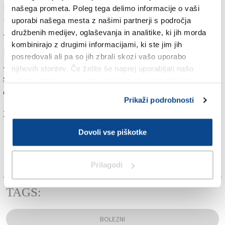
preventivnem zdravljenju. Pouku na podružnici sledi
našega prometa. Poleg tega delimo informacije o vaši
namreč okrog sto mladih.
uporabi našega mesta z našimi partnerji s področja
družbenih medijev, oglaševanja in analitike, ki jih morda
Tuberkuloza je infekcijsko obolenje, ki prizadene
kombinirajo z drugimi informacijami, ki ste jim jih
pljučno tkivo. V tako imenovanih razvitih državah se
posredovali ali pa so jih zbrali skozi vašo uporabo
zdravi z antibiotiki, v manj razvitih pa je bolezen še
njihovih storitev. Če želite še naprej uporabljati našo
smrtonosna. Širi se prek kužnih kapljic, ki se sprostijo
spletno stran, se morate strinjati z uporabo piškotkov.
ob kašljanju in kihanju okužene osebe.
Prikaži podrobnosti
Za branje in pisanje komentarjev
je potrebna prijava
Dovoli vse piškotke
Prilagodi
TAGS:
BOLEZNI