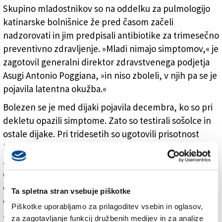
Skupino mladostnikov so na oddelku za pulmologijo
katinarske bolnišnice že pred časom začeli
nadzorovati in jim predpisali antibiotike za trimesečno
preventivno zdravljenje. »Mladi nimajo simptomov,« je
zagotovil generalni direktor zdravstvenega podjetja
Asugi Antonio Poggiana, »in niso zboleli, v njih pa se je
pojavila latentna okužba.«
Bolezen se je med dijaki pojavila decembra, ko so pri
dekletu opazili simptome. Zato so testirali sošolce in
ostale dijake. Pri tridesetih so ugotovili prisotnost
bakterije, pri dveh pa lažje simptome. Poggiana je
zagotovil, da ne gre za izredne razmere, dodal pa je,
da se je na vabilo zdravstvenega podjetja Asugi
odzvala in testirala le polovica dijakinj in dijakov
Ta spletna stran vsebuje piškotke
omenjene podružnice. Staršem ostalih dijakov bodo
Piškotke uporabljamo za prilagoditev vsebin in oglasov,
zato poslali poziv in vabilo k testiranju ter
za zagotavljanje funkcij družbenih medijev in za analize