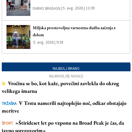
5. avg. 2026 | 11:05
DARKO BRADASSI |
Miljska prostovoljna varnostna služba začenja z
delom
5. avg. 2026 | 9:38
NAJBOLJ BRANO
NAJNOVEJŠE NOVICE
Vročina se bo, kot kaže, povečini zavlekla do okrog
ŠE
velikega šmarna
V Trstu namerili najtoplejšo noč, odkar obstajajo
TRŽAŠKA
meritve
»Štirideset let po vzponu na Broad Peak je čas, da
ŠPORT
javno spregovorim«