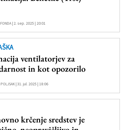
2. sep. 2025 | 20:01
 FONDA |
AŠKA
acija ventilatorjev za
idarnost in kot opozorilo
31. jul. 2025 | 18:06
 POLJSAK |
ovno krčenje sredstev je
vično, neopravičljivo in