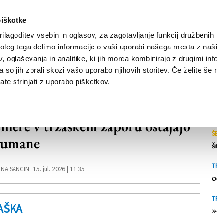
piškotke
ilagoditev vsebin in oglasov, za zagotavljanje funkcij družbenih 
leg tega delimo informacije o vaši uporabi našega mesta z našim
NOVICE
TRŽAŠKA
GORIŠKA
KULTURA
ŠPORT
ŠE
 oglaševanja in analitike, ki jih morda kombinirajo z drugimi inf
pa so jih zbrali skozi vašo uporabo njihovih storitev. Če želite še 
te strinjati z uporabo piškotkov.
AŠKA
mere v tržaškem zaporu ostajajo
Š
humane
š
T
15. jul. 2026 | 11:35
NA SANCIN |
o
T
AŠKA
»