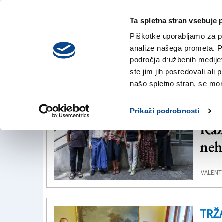
Ta spletna stran vsebuje 
VREME
nedelja,
DANES
Piškotke uporabljamo za pr
9. avgusta 2026
analize našega prometa. Po
področja družbenih medijev,
ste jim jih posredovali ali 
Giulia Massolino
našo spletno stran, se mora
TRŽ
Prikaži podrobnosti
Raz
ne
VALENTI
TRŽ