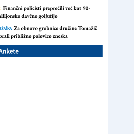
Finančni policisti preprečili več kot 90-
E
ilijonsko davčno goljufijo
Za obnovo grobnice družine Tomažič
RŽAŠKA
brali približno polovico zneska
Ankete