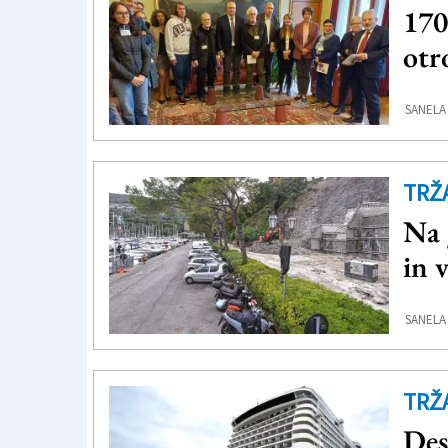
170
otr
SANELA
TRŽ
Na 
in 
SANELA
TRŽ
Des