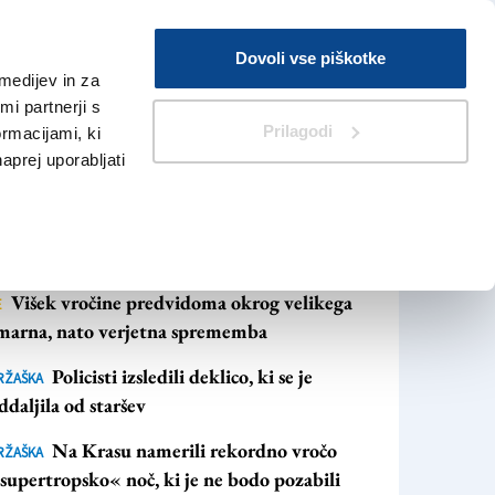
Prijava
Dovoli vse piškotke
medijev in za
Iskanje
V Kioskih
i partnerji s
Prilagodi
ormacijami, ki
naprej uporabljati
NAJBOLJ BRANO
NAJNOVEJŠE NOVICE
Višek vročine predvidoma okrog velikega
E
marna, nato verjetna sprememba
Policisti izsledili deklico, ki se je
RŽAŠKA
ddaljila od staršev
Na Krasu namerili rekordno vročo
RŽAŠKA
supertropsko« noč, ki je ne bodo pozabili