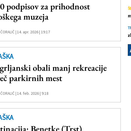
0 podpisov za prihodnost
Š
oškega muzeja
m
T
14. apr. 2026 | 19:17
 ČORALIČ |
z
AŠKA
grljanski obali manj rekreacije
več parkirnih mest
14. feb. 2026 | 9:18
 ČORALIČ |
AŠKA
tinacija: Benetke (Trst)