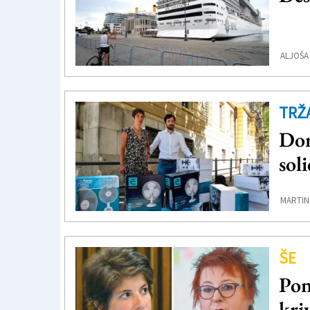
ALJOŠA
TRŽ
Don
sol
MARTIN
ŠE
Pon
kri