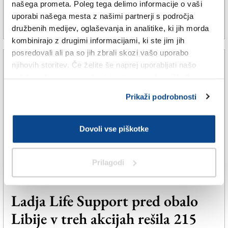
našega prometa. Poleg tega delimo informacije o vaši
uporabi našega mesta z našimi partnerji s področja
28. jun. 2025 | 15:35
SPLETNO UREDNIŠTVO |
družbenih medijev, oglaševanja in analitike, ki jih morda
kombinirajo z drugimi informacijami, ki ste jim jih
posredovali ali pa so jih zbrali skozi vašo uporabo
njihovih storitev. Če želite še naprej uporabljati našo
spletno stran, se morate strinjati z uporabo piškotkov.
Prikaži podrobnosti
Dovoli vse piškotke
Prilagodi
ŠE
Ladja Life Support pred obalo
Libije v treh akcijah rešila 215