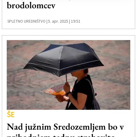
brodolomcev
5. apr. 2025 | 19:51
SPLETNO UREDNIŠTVO |
ŠE
Nad južnim Sredozemljem bo v