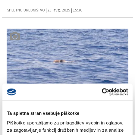
25. avg. 2025 | 15:30
SPLETNO UREDNIŠTVO |
ŠE
Reševalna ladja Life Support
Ta spletna stran vsebuje piškotke
pred Libijo iz morja potegnila
Piškotke uporabljamo za prilagoditev vsebin in oglasov,
za zagotavljanje funkcij družbenih medijev in za analize
trupli