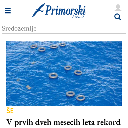
Novice
Tržaška
Sredozemlje
Goriška
Kultura
Šport
Še
Vreme
V Kioskih
ŠE
Uredništvo
V prvih dveh mesecih leta rekord
Oglasi