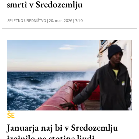
smrti v Sredozemlju
Založnik
Zadruga PD
20. mar. 2026 | 7:10
SPLETNO UREDNIŠTVO |
Naročnine
ŠE
Januarja naj bi v Sredozemlju
izginilo na stotine ljudi