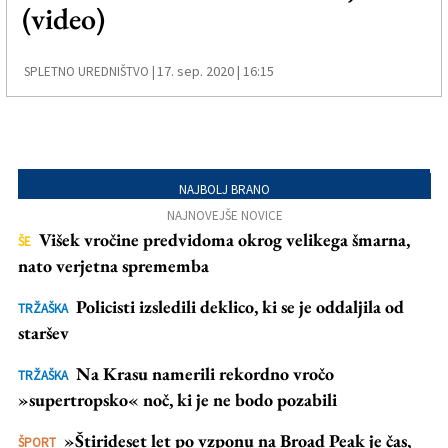
(video)
17. sep. 2020 | 16:15
SPLETNO UREDNIŠTVO |
NAJBOLJ BRANO
NAJNOVEJŠE NOVICE
Višek vročine predvidoma okrog velikega šmarna,
ŠE
nato verjetna sprememba
Policisti izsledili deklico, ki se je oddaljila od
TRŽAŠKA
staršev
Na Krasu namerili rekordno vročo
TRŽAŠKA
»supertropsko« noč, ki je ne bodo pozabili
»Štirideset let po vzponu na Broad Peak je čas,
ŠPORT