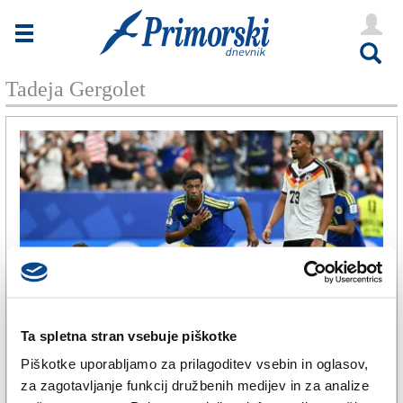
Novice
Tržaška
Tadeja Gergolet
Goriška
Kultura
Šport
Še
Vreme
V Kioskih
Ta spletna stran vsebuje piškotke
ŠPORT
Uredništvo
Piškotke uporabljamo za prilagoditev vsebin in oglasov,
»Nogomet odločno pomaga pri
za zagotavljanje funkcij družbenih medijev in za analize
Oglasi