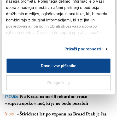
gradnji nacionalne identitete«
našega prometa. Poleg tega delimo informacije o vaši
Založnik
uporabi našega mesta z našimi partnerji s področja
družbenih medijev, oglaševanja in analitike, ki jih morda
Zadruga PD
20. jun. 2026 | 9:21
TADEJA GERGOLET |
kombinirajo z drugimi informacijami, ki ste jim jih
Naročnine
posredovali ali pa so jih zbrali skozi vašo uporabo
njihovih storitev. Če želite še naprej uporabljati našo
spletno stran, se morate strinjati z uporabo piškotkov.
NAJBOLJ BRANO
Prikaži podrobnosti
NAJNOVEJŠE NOVICE
Vročina se bo, kot kaže, povečini zavlekla do okrog
ŠE
Dovoli vse piškotke
velikega šmarna
Policisti izsledili deklico, ki se je oddaljila od
TRŽAŠKA
Prilagodi
staršev
Na Krasu namerili rekordno vročo
TRŽAŠKA
»supertropsko« noč, ki je ne bodo pozabili
»Štirideset let po vzponu na Broad Peak je čas,
ŠPORT