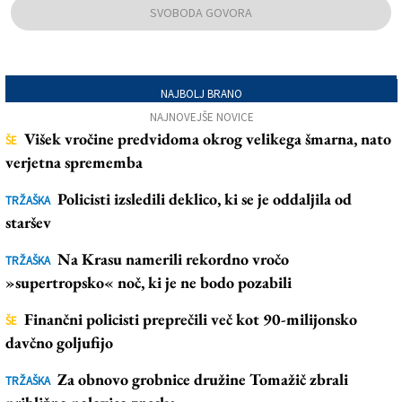
SVOBODA GOVORA
NAJBOLJ BRANO
NAJNOVEJŠE NOVICE
Višek vročine predvidoma okrog velikega šmarna, nato
ŠE
verjetna sprememba
Policisti izsledili deklico, ki se je oddaljila od
TRŽAŠKA
staršev
Na Krasu namerili rekordno vročo
TRŽAŠKA
»supertropsko« noč, ki je ne bodo pozabili
Finančni policisti preprečili več kot 90-milijonsko
ŠE
davčno goljufijo
Za obnovo grobnice družine Tomažič zbrali
TRŽAŠKA