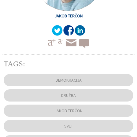
JAKOB TERČON
TAGS:
DEMOKRACIJA
DRUŽBA
JAKOB TERČON
SVET