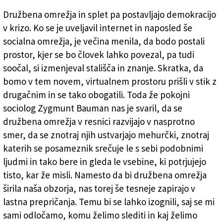
Družbena omrežja in splet pa postavljajo demokracijo
v krizo. Ko se je uveljavil internet in naposled še
socialna omrežja, je večina menila, da bodo postali
prostor, kjer se bo človek lahko povezal, pa tudi
soočal, si izmenjeval stališča in znanje. Skratka, da
bomo v tem novem, virtualnem prostoru prišli v stik z
drugačnim in se tako obogatili. Toda že pokojni
sociolog Zygmunt Bauman nas je svaril, da se
družbena omrežja v resnici razvijajo v nasprotno
smer, da se znotraj njih ustvarjajo mehurčki, znotraj
katerih se posameznik srečuje le s sebi podobnimi
ljudmi in tako bere in gleda le vsebine, ki potrjujejo
tisto, kar že misli. Namesto da bi družbena omrežja
širila naša obzorja, nas torej še tesneje zapirajo v
lastna prepričanja. Temu bi se lahko izognili, saj se mi
sami odločamo, komu želimo slediti in kaj želimo