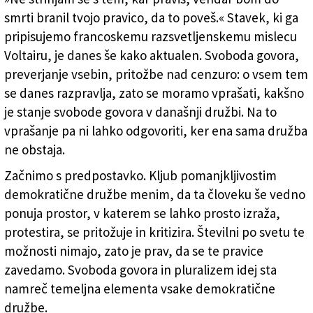
smrti branil tvojo pravico, da to poveš.« Stavek, ki ga
Založnik
pripisujemo francoskemu razsvetljenskemu mislecu
Zadruga PD
Voltairu, je danes še kako aktualen. Svoboda govora,
Naročnine
preverjanje vsebin, pritožbe nad cenzuro: o vsem tem
se danes razpravlja, zato se moramo vprašati, kakšno
je stanje svobode govora v današnji družbi. Na to
vprašanje pa ni lahko odgovoriti, ker ena sama družba
ne obstaja.
Začnimo s predpostavko. Kljub pomanjkljivostim
demokratične družbe menim, da ta človeku še vedno
ponuja prostor, v katerem se lahko prosto izraža,
protestira, se pritožuje in kritizira. Številni po svetu te
možnosti nimajo, zato je prav, da se te pravice
zavedamo. Svoboda govora in pluralizem idej sta
namreč temeljna elementa vsake demokratične
družbe.