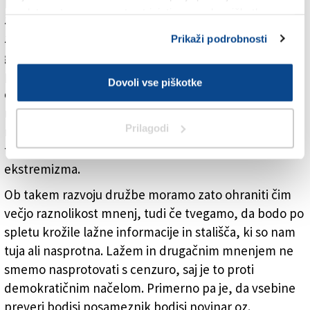
podlagi besed, ki jih uporabljajo, in idealov, ki jih
spletno stran, se morate strinjati z uporabo piškotkov.
zagovarjajo. Opazil sem, da si je radikalna desnica v
zadnjih letih prilastila ideal svobode in svobode
Prikaži podrobnosti
govora, kar pa je nenavadno, saj je ta zgodovinsko
pripadal levici oz. demokratskim strankam. Gre za
Dovoli vse piškotke
emblematičen pokazatelj dogajanja v naši družbi in
mislim, da je do tega prevrata prišlo tudi zaradi
Prilagodi
razmer, ki sem jih opisal. Tudi v virtualnih svetovih je
treba iskati razloge za vzpon desničarskega
ekstremizma.
Ob takem razvoju družbe moramo zato ohraniti čim
večjo raznolikost mnenj, tudi če tvegamo, da bodo po
spletu krožile lažne informacije in stališča, ki so nam
tuja ali nasprotna. Lažem in drugačnim mnenjem ne
smemo nasprotovati s cenzuro, saj je to proti
demokratičnim načelom. Primerno pa je, da vsebine
preveri bodisi posameznik bodisi novinar oz.