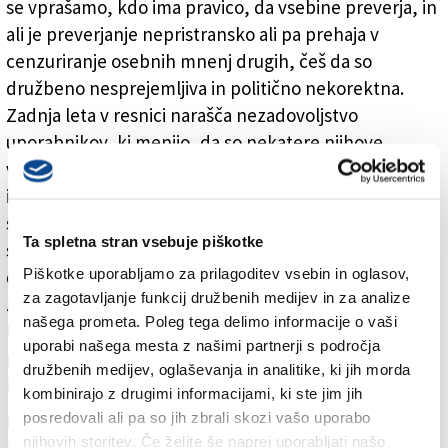
se vprašamo, kdo ima pravico, da vsebine preverja, in
ali je preverjanje nepristransko ali pa prehaja v
cenzuriranje osebnih mnenj drugih, češ da so
družbeno nesprejemljiva in politično nekorektna.
Zadnja leta v resnici narašča nezadovoljstvo
uporabnikov, ki menijo, da so nekatere njihove
vsebine cenzurirane in jim je kratena svoboda
izražanja. A še slabše je, kadar ljudje sami cenzurirajo
svoja mnenja, ker vedo, da v družbi ne bodo dobro
Ta spletna stran vsebuje piškotke
sprejeta in se bojijo obtoževanja. Takšno vedenje
Piškotke uporabljamo za prilagoditev vsebin in oglasov,
danes zasledimo tudi v akademskih krogih, kar je
za zagotavljanje funkcij družbenih medijev in za analize
zaskrbljujoče: če izraziš drugačen pogled na vojno v
našega prometa. Poleg tega delimo informacije o vaši
Ukrajini, si Putinov privrženec; če kritiziraš ukrepe
uporabi našega mesta z našimi partnerji s področja
proti širjenju virusa covid-19, si proticepilec; če
družbenih medijev, oglaševanja in analitike, ki jih morda
kritiziraš Izrael, pa antisemit.
kombinirajo z drugimi informacijami, ki ste jim jih
posredovali ali pa so jih zbrali skozi vašo uporabo
Politiko in politične predstavnike ocenjujemo tudi na
njihovih storitev. Če želite še naprej uporabljati našo