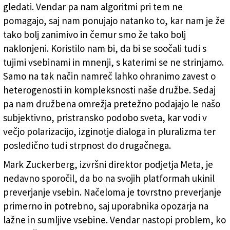
gledati. Vendar pa nam algoritmi pri tem ne
pomagajo, saj nam ponujajo natanko to, kar nam je že
tako bolj zanimivo in čemur smo že tako bolj
naklonjeni. Koristilo nam bi, da bi se soočali tudi s
tujimi vsebinami in mnenji, s katerimi se ne strinjamo.
Samo na tak način namreč lahko ohranimo zavest o
heterogenosti in kompleksnosti naše družbe. Sedaj
pa nam družbena omrežja pretežno podajajo le našo
subjektivno, pristransko podobo sveta, kar vodi v
večjo polarizacijo, izginotje dialoga in pluralizma ter
posledično tudi strpnost do drugačnega.
Mark Zuckerberg, izvršni direktor podjetja Meta, je
nedavno sporočil, da bo na svojih platformah ukinil
preverjanje vsebin. Načeloma je tovrstno preverjanje
primerno in potrebno, saj uporabnika opozarja na
lažne in sumljive vsebine. Vendar nastopi problem, ko