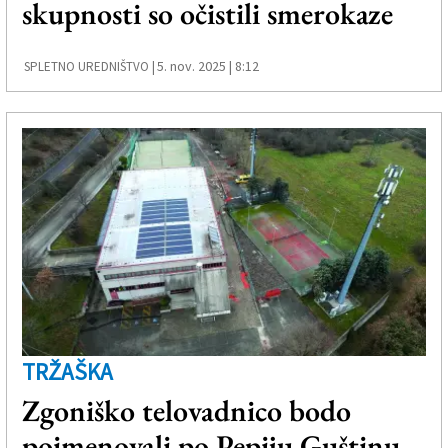
skupnosti so očistili smerokaze
Založnik
Zadruga PD
5. nov. 2025 | 8:12
SPLETNO UREDNIŠTVO |
Naročnine
TRŽAŠKA
Zgoniško telovadnico bodo
poimenovali po Pepiju Guštinu