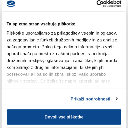
16. dec. 2024 | 19:15
SPLETNO UREDNIŠTVO |
Ta spletna stran vsebuje piškotke
Piškotke uporabljamo za prilagoditev vsebin in oglasov,
za zagotavljanje funkcij družbenih medijev in za analize
našega prometa. Poleg tega delimo informacije o vaši
uporabi našega mesta z našimi partnerji s področja
družbenih medijev, oglaševanja in analitike, ki jih morda
kombinirajo z drugimi informacijami, ki ste jim jih
posredovali ali pa so jih zbrali skozi vašo uporabo
njihovih storitev. Če želite še naprej uporabljati našo
spletno stran, se morate strinjati z uporabo piškotkov.
TRŽAŠKA
Prikaži podrobnosti
Strah pred škodo zaradi suše je
za enkrat odvečen
Dovoli vse piškotke
25. avg. 2021 | 6:30
SARA STERNAD |