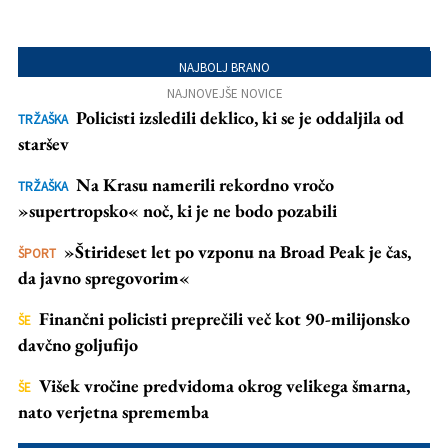
NAJBOLJ BRANO
NAJNOVEJŠE NOVICE
Policisti izsledili deklico, ki se je oddaljila od
TRŽAŠKA
staršev
Na Krasu namerili rekordno vročo
TRŽAŠKA
»supertropsko« noč, ki je ne bodo pozabili
»Štirideset let po vzponu na Broad Peak je čas,
ŠPORT
da javno spregovorim«
Finančni policisti preprečili več kot 90-milijonsko
ŠE
davčno goljufijo
Višek vročine predvidoma okrog velikega šmarna,
ŠE
nato verjetna sprememba