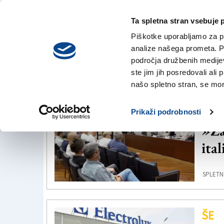
Ta spletna stran vsebuje 
VREME
četrtek,
DANES
Piškotke uporabljamo za pr
6. avgusta 2026
analize našega prometa. Po
področja družbenih medijev,
ste jim jih posredovali ali 
Kriza
našo spletno stran, se mora
ŠE
Prikaži podrobnosti
»Za
ita
SPLETN
ŠE