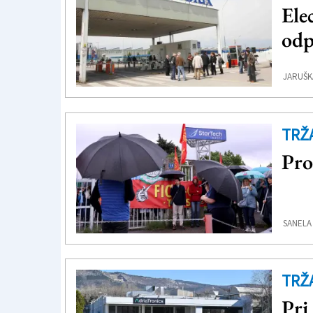
Ele
odp
JARUŠK
TRŽ
Pro
SANELA
TRŽ
Pri