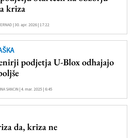
a kriza
30. apr. 2026 | 17:22
TERNAD |
AŠKA
enirji podjetja U-Blox odhajajo
boljše
4. mar. 2025 | 6:45
NA SANCIN |
 da, kriza ne