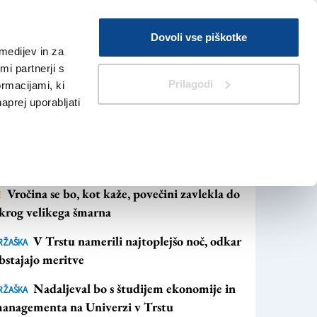
Prijava
Dovoli vse piškotke
medijev in za
Iskanje
V Kioskih
i partnerji s
Prilagodi
ormacijami, ki
naprej uporabljati
NAJBOLJ BRANO
NAJNOVEJŠE NOVICE
Vročina se bo, kot kaže, povečini zavlekla do
E
krog velikega šmarna
V Trstu namerili najtoplejšo noč, odkar
RŽAŠKA
bstajajo meritve
Nadaljeval bo s študijem ekonomije in
RŽAŠKA
anagementa na Univerzi v Trstu