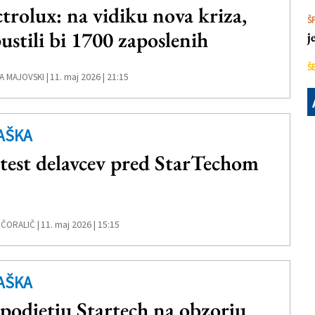
ctrolux: na vidiku nova kriza,
Š
ustili bi 1700 zaposlenih
j
Š
11. maj 2026 | 21:15
A MAJOVSKI |
AŠKA
test delavcev pred StarTechom
11. maj 2026 | 15:15
 ČORALIČ |
AŠKA
 podjetju Startech na obzorju