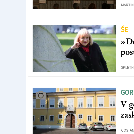
MARTIN
ŠE
»Do
pos
SPLETN
GOR
V g
zas
COSTAN