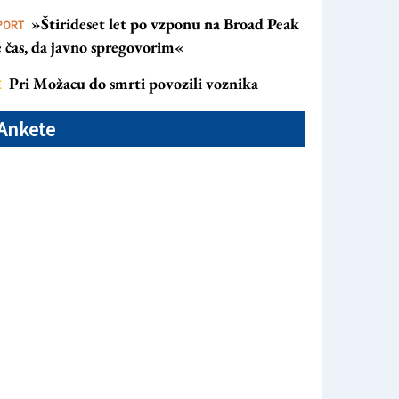
»Štirideset let po vzponu na Broad Peak
PORT
e čas, da javno spregovorim«
Pri Možacu do smrti povozili voznika
E
Ankete