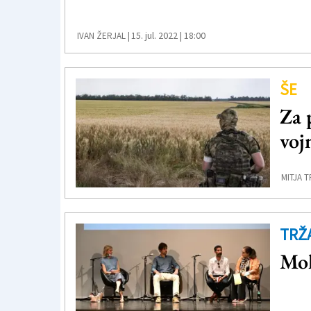
15. jul. 2022 | 18:00
IVAN ŽERJAL |
ŠE
Za 
voj
MITJA T
TRŽ
Mol