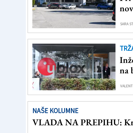
nov
SARA S
TRŽ
Inž
na 
VALENTI
NAŠE KOLUMNE
VLADA NA PREPIHU: Kriza