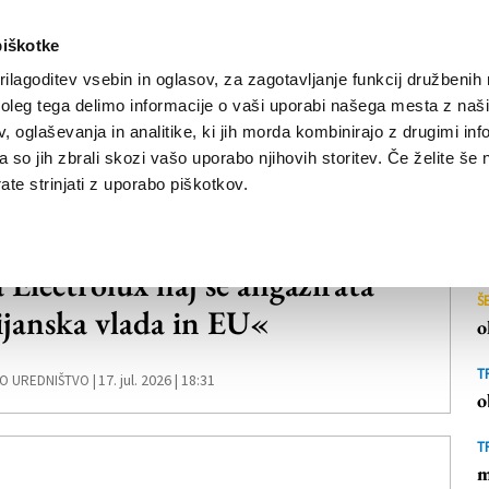
piškotke
ilagoditev vsebin in oglasov, za zagotavljanje funkcij družbenih 
leg tega delimo informacije o vaši uporabi našega mesta z našim
NOVICE
TRŽAŠKA
GORIŠKA
KULTURA
ŠPORT
ŠE
 oglaševanja in analitike, ki jih morda kombinirajo z drugimi inf
pa so jih zbrali skozi vašo uporabo njihovih storitev. Če želite še 
te strinjati z uporabo piškotkov.
 Electrolux naj se angažirata
Š
lijanska vlada in EU«
o
T
17. jul. 2026 | 18:31
O UREDNIŠTVO |
o
T
m