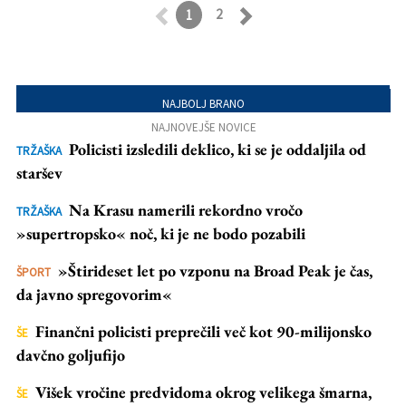
2
1
Retroceder
Avanzar
NAJBOLJ BRANO
NAJNOVEJŠE NOVICE
Policisti izsledili deklico, ki se je oddaljila od
TRŽAŠKA
staršev
Na Krasu namerili rekordno vročo
TRŽAŠKA
»supertropsko« noč, ki je ne bodo pozabili
»Štirideset let po vzponu na Broad Peak je čas,
ŠPORT
da javno spregovorim«
Finančni policisti preprečili več kot 90-milijonsko
ŠE
davčno goljufijo
Višek vročine predvidoma okrog velikega šmarna,
ŠE