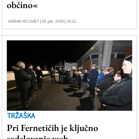
občino«
20. jan. 2026 | 20:22
JADRAN VECCHIET |
TRŽAŠKA
Pri Fernetičih je ključno
sodelovanje vseh