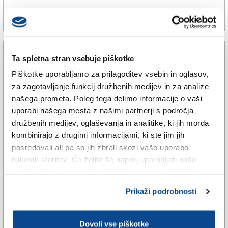
9. okt. 2025 | 17:43
SARA STERNAD |
Ta spletna stran vsebuje piškotke
Piškotke uporabljamo za prilagoditev vsebin in oglasov,
za zagotavljanje funkcij družbenih medijev in za analize
našega prometa. Poleg tega delimo informacije o vaši
uporabi našega mesta z našimi partnerji s področja
družbenih medijev, oglaševanja in analitike, ki jih morda
kombinirajo z drugimi informacijami, ki ste jim jih
posredovali ali pa so jih zbrali skozi vašo uporabo
njihovih storitev. Če želite še naprej uporabljati našo
TRŽAŠKA
spletno stran, se morate strinjati z uporabo piškotkov.
Občina Repentabor skuša
Prikaži podrobnosti
kljubovati »krizi odpadkov«
Dovoli vse piškotke