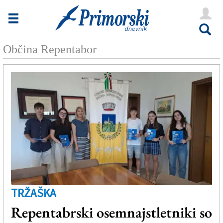
Novice
Tržaška
Občina Repentabor
Goriška
Kultura
Šport
Še
Vreme
V Kioskih
TRŽAŠKA
Uredništvo
Repentabrski osemnajstletniki so
Oglasi