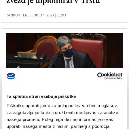
30. jan. 2021 | 11:03
SANDOR TENCE |
Ta spletna stran vsebuje piškotke
ŠE
Piškotke uporabljamo za prilagoditev vsebin in oglasov,
Fico bo vodil pogajanja za novo
za zagotavljanje funkcij družbenih medijev in za analize
našega prometa. Poleg tega delimo informacije o vaši
vlado
uporabi našega mesta z našimi partnerji s področja