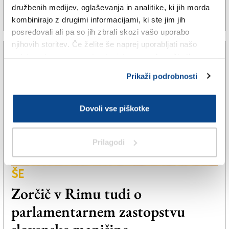
družbenih medijev, oglaševanja in analitike, ki jih morda
29. jan. 2021 | 20:21
PETER VERČ |
kombinirajo z drugimi informacijami, ki ste jim jih
posredovali ali pa so jih zbrali skozi vašo uporabo
njihovih storitev. Če želite še naprej uporabljati našo
spletno stran, se morate strinjati z uporabo piškotkov.
Prikaži podrobnosti
Dovoli vse piškotke
Prilagodi
ŠE
Zorčič v Rimu tudi o
parlamentarnem zastopstvu