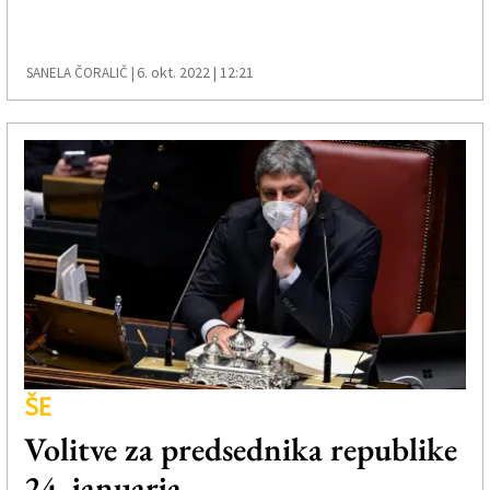
Založnik
Zadruga PD
6. okt. 2022 | 12:21
SANELA ČORALIČ |
Naročnine
ŠE
Volitve za predsednika republike
24. januarja