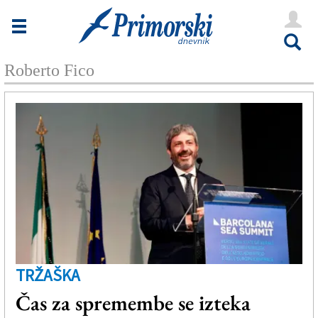
Novice
Tržaška
Roberto Fico
Goriška
Kultura
Šport
Še
Vreme
V Kioskih
TRŽAŠKA
Uredništvo
Čas za spremembe se izteka
Oglasi