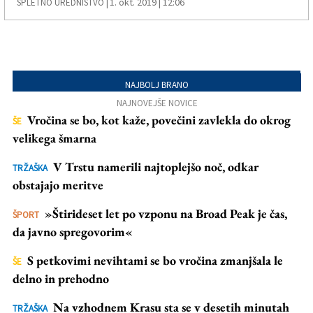
1. okt. 2019 | 12:06
SPLETNO UREDNIŠTVO |
NAJBOLJ BRANO
NAJNOVEJŠE NOVICE
Vročina se bo, kot kaže, povečini zavlekla do okrog
ŠE
velikega šmarna
V Trstu namerili najtoplejšo noč, odkar
TRŽAŠKA
obstajajo meritve
»Štirideset let po vzponu na Broad Peak je čas,
ŠPORT
da javno spregovorim«
S petkovimi nevihtami se bo vročina zmanjšala le
ŠE
delno in prehodno
Na vzhodnem Krasu sta se v desetih minutah
TRŽAŠKA