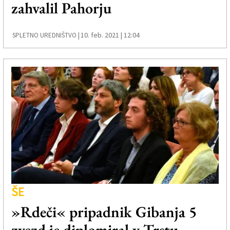
zahvalil Pahorju
10. feb. 2021 | 12:04
SPLETNO UREDNIŠTVO |
ŠE
»Rdeči« pripadnik Gibanja 5
zvezd je diplomiral v Trstu