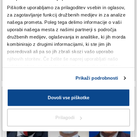
Piškotke uporabljamo za prilagoditev vsebin in oglasov,
za zagotavljanje funkcij družbenih medijev in za analize
TRŽAŠKA
našega prometa. Poleg tega delimo informacije o vaši
uporabi našega mesta z našimi partnerji s področja
Slovenci ponekod podrobno
družbenih medijev, oglaševanja in analitike, ki jih morda
obravnavani, drugod bežno
kombinirajo z drugimi informacijami, ki ste jim jih
posredovali ali pa so jih zbrali skozi vašo uporabo
omenjeni
njihovih storitev. Če želite še naprej uporabljati našo
spletno stran, se morate strinjati z uporabo piškotkov.
28. sep. 2021 | 6:25
ALEKSANDER KOREN |
Prikaži podrobnosti
Dovoli vse piškotke
Prilagodi