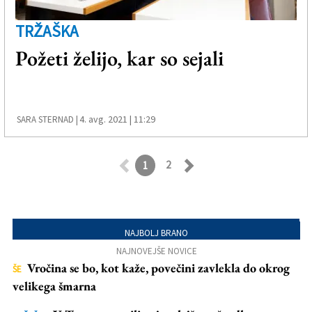
TRŽAŠKA
Požeti želijo, kar so sejali
4. avg. 2021 | 11:29
SARA STERNAD |
2
1
Retroceder
Avanzar
NAJBOLJ BRANO
NAJNOVEJŠE NOVICE
Vročina se bo, kot kaže, povečini zavlekla do okrog
ŠE
velikega šmarna