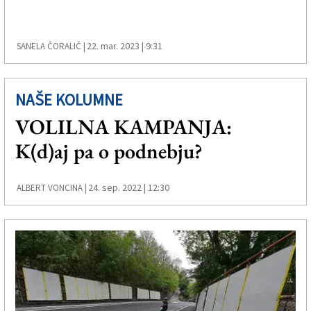
Založnik
Zadruga PD
22. mar. 2023 | 9:31
SANELA ČORALIČ |
Naročnine
NAŠE KOLUMNE
VOLILNA KAMPANJA:
K(d)aj pa o podnebju?
24. sep. 2022 | 12:30
ALBERT VONCINA |