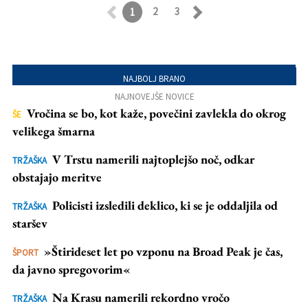
2
3
1
Retroceder
Avanzar
NAJBOLJ BRANO
NAJNOVEJŠE NOVICE
Vročina se bo, kot kaže, povečini zavlekla do okrog
ŠE
velikega šmarna
V Trstu namerili najtoplejšo noč, odkar
TRŽAŠKA
obstajajo meritve
Policisti izsledili deklico, ki se je oddaljila od
TRŽAŠKA
staršev
»Štirideset let po vzponu na Broad Peak je čas,
ŠPORT
da javno spregovorim«
Na Krasu namerili rekordno vročo
TRŽAŠKA