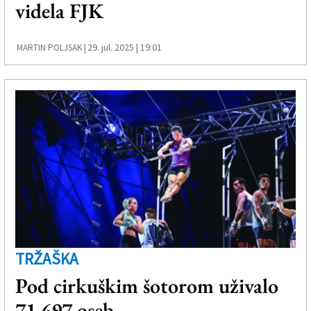
videla FJK
29. jul. 2025 | 19:01
MARTIN POLJSAK |
TRŽAŠKA
Pod cirkuškim šotorom uživalo
71.697 oseb