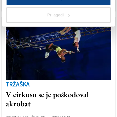
30. jun. 2025 | 18:29
SPLETNO UREDNIŠTVO |
Prilagodi
TRŽAŠKA
V cirkusu se je poškodoval
akrobat