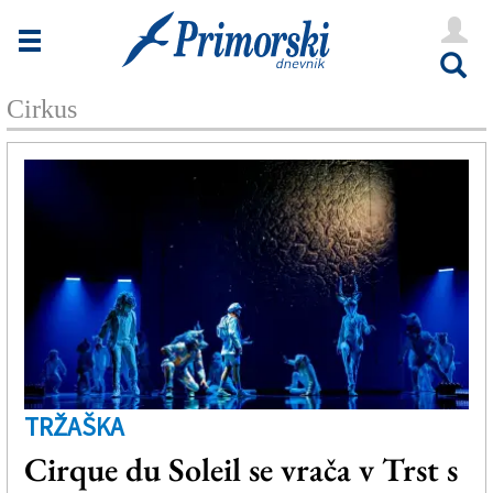
Novice
Tržaška
Cirkus
Goriška
Kultura
Šport
Še
Vreme
V Kioskih
TRŽAŠKA
Uredništvo
Cirque du Soleil se vrača v Trst s
Oglasi