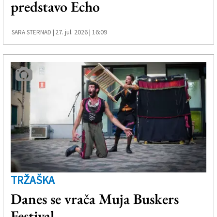
predstavo Echo
Založnik
Zadruga PD
27. jul. 2026 | 16:09
SARA STERNAD |
Naročnine
TRŽAŠKA
Danes se vrača Muja Buskers
Festival