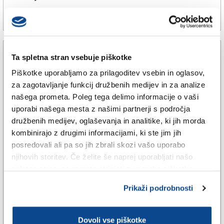
10. jul. 2025 | 14:58
BREDA PAHOR |
Ta spletna stran vsebuje piškotke
Piškotke uporabljamo za prilagoditev vsebin in oglasov,
za zagotavljanje funkcij družbenih medijev in za analize
našega prometa. Poleg tega delimo informacije o vaši
uporabi našega mesta z našimi partnerji s področja
družbenih medijev, oglaševanja in analitike, ki jih morda
kombinirajo z drugimi informacijami, ki ste jim jih
posredovali ali pa so jih zbrali skozi vašo uporabo
njihovih storitev. Če želite še naprej uporabljati našo
TRŽAŠKA
spletno stran, se morate strinjati z uporabo piškotkov.
Vrača se Muja Buskers festival
Prikaži podrobnosti
Dovoli vse piškotke