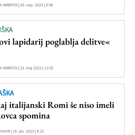
26. sep. 2023 | 8:08
A AMBROSI |
IŠKA
vi lapidarij poglablja delitve«
23. maj 2023 | 12:01
A AMBROSI |
AŠKA
aj italijanski Romi še niso imeli
kovca spomina
18. jan. 2023 | 8:23
PAHOR |