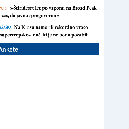
»Štirideset let po vzponu na Broad Peak
PORT
e čas, da javno spregovorim«
Na Krasu namerili rekordno vročo
RŽAŠKA
supertropsko« noč, ki je ne bodo pozabili
Ankete