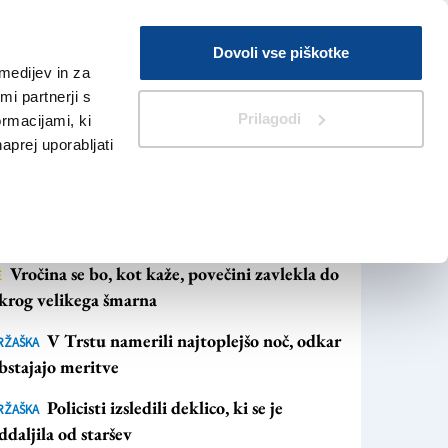
Prijava
Dovoli vse piškotke
medijev in za
Iskanje
V Kioskih
i partnerji s
Prilagodi
ormacijami, ki
naprej uporabljati
NAJBOLJ BRANO
NAJNOVEJŠE NOVICE
Vročina se bo, kot kaže, povečini zavlekla do
E
krog velikega šmarna
V Trstu namerili najtoplejšo noč, odkar
RŽAŠKA
bstajajo meritve
Policisti izsledili deklico, ki se je
RŽAŠKA
ddaljila od staršev