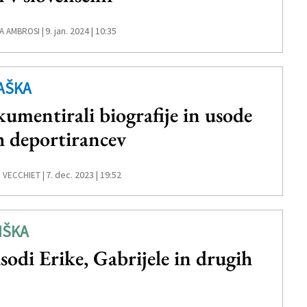
9. jan. 2024 | 10:35
A AMBROSI |
AŠKA
umentirali biografije in usode
h deportirancev
7. dec. 2023 | 19:52
 VECCHIET |
IŠKA
sodi Erike, Gabrijele in drugih