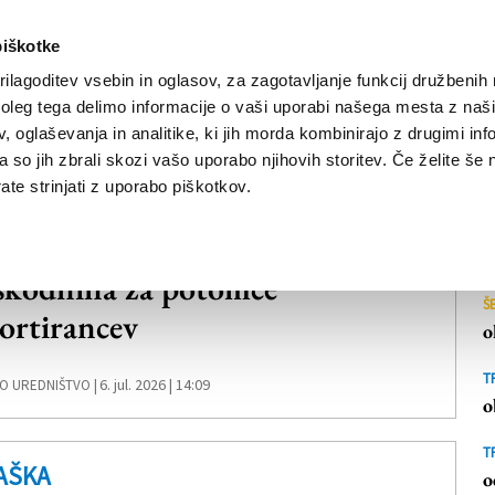
piškotke
ilagoditev vsebin in oglasov, za zagotavljanje funkcij družbenih 
leg tega delimo informacije o vaši uporabi našega mesta z našim
NOVICE
TRŽAŠKA
GORIŠKA
KULTURA
ŠPORT
ŠE
 oglaševanja in analitike, ki jih morda kombinirajo z drugimi inf
pa so jih zbrali skozi vašo uporabo njihovih storitev. Če želite še 
te strinjati z uporabo piškotkov.
AŠKA
kodnina za potomce
Š
ortirancev
o
T
6. jul. 2026 | 14:09
O UREDNIŠTVO |
o
T
AŠKA
o