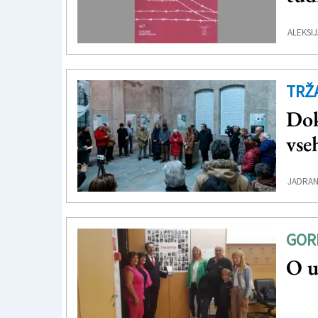
ALEKSIJ
TRŽ
Dok
vse
JADRAN
GOR
O u