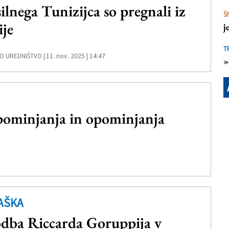
ilnega Tunizijca so pregnali iz
Š
ije
j
T
11. nov. 2025 | 14:47
O UREDNIŠTVO |
»
minjanja in opominjanja
AŠKA
dba Riccarda Goruppija v