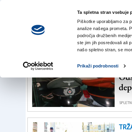
Ta spletna stran vsebuje 
VREME
četrtek,
DANES
Piškotke uporabljamo za pr
6. avgusta 2026
analize našega prometa. Po
področja družbenih medijev,
ste jim jih posredovali ali 
Deportacije
našo spletno stran, se mora
TRŽ
Prikaži podrobnosti
Odš
dep
SPLETN
TRŽ