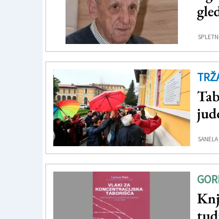
gle
SPLETN
TRŽ
Tab
jud
SANELA
GOR
Knj
tud