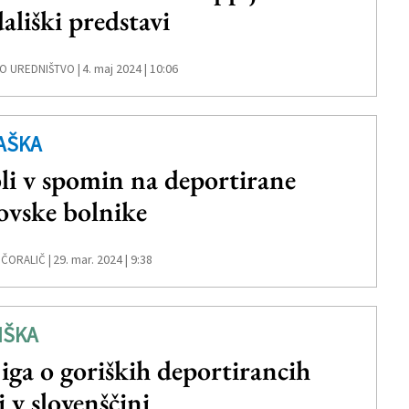
dališki predstavi
4. maj 2024 | 10:06
O UREDNIŠTVO |
AŠKA
li v spomin na deportirane
ovske bolnike
29. mar. 2024 | 9:38
 ČORALIČ |
IŠKA
iga o goriških deportirancih
i v slovenščini