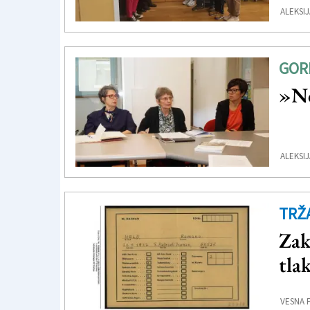
ALEKSIJ
GOR
»No
ALEKSIJ
TRŽ
Zak
tla
VESNA 