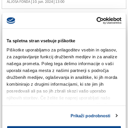
10. jun. 2024 | 13:00
ALJOŠA FONDA |
Ta spletna stran vsebuje piškotke
Piškotke uporabljamo za prilagoditev vsebin in oglasov,
za zagotavljanje funkcij družbenih medijev in za analize
našega prometa. Poleg tega delimo informacije o vaši
uporabi našega mesta z našimi partnerji s področja
družbenih medijev, oglaševanja in analitike, ki jih morda
kombinirajo z drugimi informacijami, ki ste jim jih
ŠE
posredovali ali pa so jih zbrali skozi vašo uporabo
V Sloveniji štirje mandati SDS,
njihovih storitev. Če želite še naprej uporabljati našo
spletno stran, se morate strinjati z uporabo piškotkov.
dva Gibanju Svoboda, po en pa
Prikaži podrobnosti
Vesni, NSi in SD