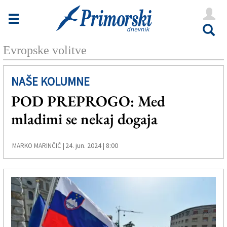
Novice
Tržaška
Evropske volitve
Goriška
Kultura
NAŠE KOLUMNE
POD PREPROGO: Med
Šport
mladimi se nekaj dogaja
Še
Vreme
24. jun. 2024 | 8:00
MARKO MARINČIČ |
V Kioskih
Uredništvo
Oglasi