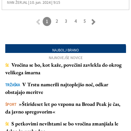
10. jun. 2024 | 9:15
IVAN ŽERJAL |
2
3
4
5
1
Retroceder
Avanzar
NAJBOLJ BRANO
NAJNOVEJŠE NOVICE
Vročina se bo, kot kaže, povečini zavlekla do okrog
ŠE
velikega šmarna
V Trstu namerili najtoplejšo noč, odkar
TRŽAŠKA
obstajajo meritve
»Štirideset let po vzponu na Broad Peak je čas,
ŠPORT
da javno spregovorim«
S petkovimi nevihtami se bo vročina zmanjšala le
ŠE