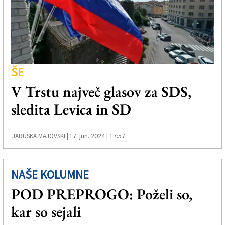
Založnik
Zadruga PD
Naročnine
ŠE
V Trstu največ glasov za SDS,
sledita Levica in SD
17. jun. 2024 | 17:57
JARUŠKA MAJOVSKI |
NAŠE KOLUMNE
POD PREPROGO: Poželi so,
kar so sejali