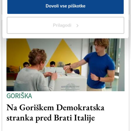
Dovoli vse piškotke
10. jun. 2024 | 12:43
SPLETNO UREDNIŠTVO |
Prilagodi
GORIŠKA
Na Goriškem Demokratska
stranka pred Brati Italije