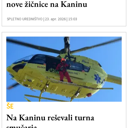
nove žičnice na Kaninu
Založnik
Zadruga PD
23. apr. 2026 | 15:03
SPLETNO UREDNIŠTVO |
Naročnine
ŠE
Na Kaninu reševali turna
smučarja