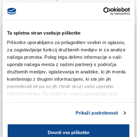
29. jan. 2025 | 15:00
SPLETNO UREDNIŠTVO |
Ta spletna stran vsebuje piškotke
Piškotke uporabljamo za prilagoditev vsebin in oglasov,
za zagotavljanje funkcij družbenih medijev in za analize
našega prometa. Poleg tega delimo informacije o vaši
uporabi našega mesta z našimi partnerji s področja
družbenih medijev, oglaševanja in analitike, ki jih morda
kombinirajo z drugimi informacijami, ki ste jim jih
posredovali ali pa so jih zbrali skozi vašo uporabo
njihovih storitev. Če želite še naprej uporabljati našo
spletno stran, se morate strinjati z uporabo piškotkov.
ŠE
Med spustom s Prestreljenika ji
Prikaži podrobnosti
je popustil klin
Dovoli vse piškotke