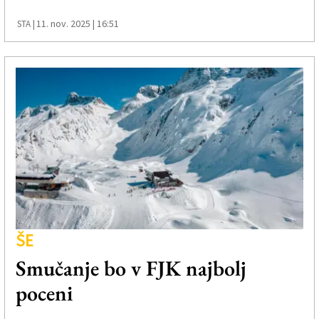
11. nov. 2025 | 16:51
STA |
ŠE
Smučanje bo v FJK najbolj
poceni