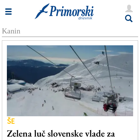
Novice
Tržaška
Kanin
Goriška
Kultura
Šport
Še
Vreme
V Kioskih
ŠE
Uredništvo
Zelena luč slovenske vlade za
Oglasi