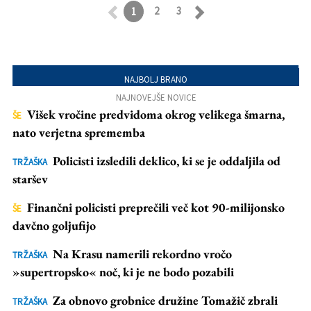
2
3
1
Retroceder
Avanzar
NAJBOLJ BRANO
NAJNOVEJŠE NOVICE
Višek vročine predvidoma okrog velikega šmarna,
ŠE
nato verjetna sprememba
Policisti izsledili deklico, ki se je oddaljila od
TRŽAŠKA
staršev
Finančni policisti preprečili več kot 90-milijonsko
ŠE
davčno goljufijo
Na Krasu namerili rekordno vročo
TRŽAŠKA
»supertropsko« noč, ki je ne bodo pozabili
Za obnovo grobnice družine Tomažič zbrali
TRŽAŠKA