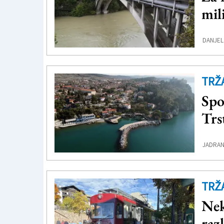
mil
DANJEL
TRŽ
Spo
Trs
JADRAN
TRŽ
Nek
raz