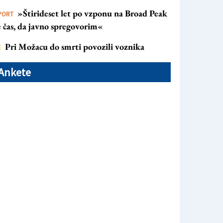
»Štirideset let po vzponu na Broad Peak
PORT
e čas, da javno spregovorim«
Pri Možacu do smrti povozili voznika
E
Ankete