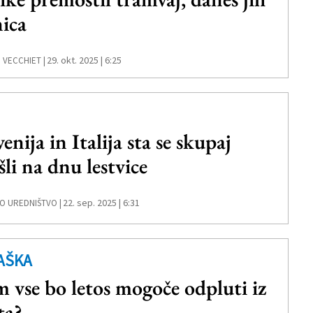
nica
29. okt. 2025 | 6:25
 VECCHIET |
enija in Italija sta se skupaj
šli na dnu lestvice
22. sep. 2025 | 6:31
O UREDNIŠTVO |
AŠKA
 vse bo letos mogoče odpluti iz
ta?