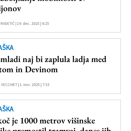
ijonov
19. dec. 2025 | 6:25
 RADETIČ |
AŠKA
mladi naj bi zaplula ladja med
tom in Devinom
1. nov. 2025 | 7:33
 VECCHIET |
AŠKA
oč je 1000 metrov višinske
like premostil tramvaj, danes jih