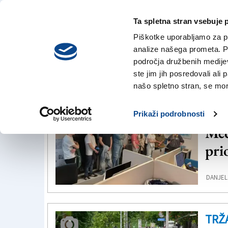
Ta spletna stran vsebuje 
VREME
četrtek,
DANES
Piškotke uporabljamo za pr
6. avgusta 2026
analize našega prometa. Po
področja družbenih medijev,
ste jim jih posredovali ali 
Mobilnost
našo spletno stran, se mora
GOR
Prikaži podrobnosti
Med
pri
DANJEL
TRŽ