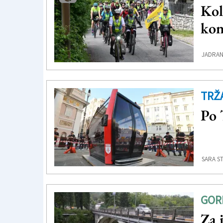
Kol
kon
JADRAN
TRŽ
Po 
SARA S
GOR
Za 