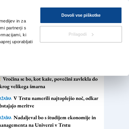
Prijava
Dovoli vse piškotke
medijev in za
Iskanje
V Kioskih
i partnerji s
Prilagodi
ormacijami, ki
naprej uporabljati
NAJBOLJ BRANO
NAJNOVEJŠE NOVICE
Vročina se bo, kot kaže, povečini zavlekla do
E
krog velikega šmarna
V Trstu namerili najtoplejšo noč, odkar
RŽAŠKA
bstajajo meritve
Nadaljeval bo s študijem ekonomije in
RŽAŠKA
anagementa na Univerzi v Trstu