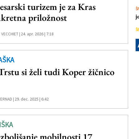
esarski turizem je za Kras
Š
kretna priložnost
j
Š
24. apr. 2026 | 7:18
 VECCHIET |
AŠKA
Trstu si želi tudi Koper žičnico
29. dec. 2025 | 6:42
TERNAD |
IŠKA
izboljšanje mobilnosti 17