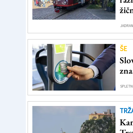
žič
JADRAN
ŠE
Slov
zna
SPLETN
TRŽ
Kam
Trs