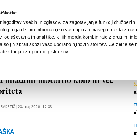
piškotke
ilagoditev vsebin in oglasov, za zagotavljanje funkcij družbenih 
leg tega delimo informacije o vaši uporabi našega mesta z našim
NOVICE
TRŽAŠKA
GORIŠKA
KULTURA
ŠPORT
ŠE
 oglaševanja in analitike, ki jih morda kombinirajo z drugimi inf
pa so jih zbrali skozi vašo uporabo njihovih storitev. Če želite še 
te strinjati z uporabo piškotkov.
IŠKA
 mladimi motorno kolo ni več
Š
oriteta
o
T
20. maj 2026 | 12:03
 RADETIČ |
o
T
AŠKA
m