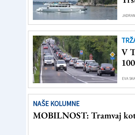
JADRAN
TRŽ
V T
100
EVA SKA
NAŠE KOLUMNE
MOBILNOST: Tramvaj kot s