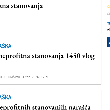
zna stanovanja
Š
m
T
z
AŠKA
neprofitna stanovanja 1450 vlog
3. feb. 2026 | 17:21
O UREDNIŠTVO |
AŠKA
eprofitnih stanovanjih narašča