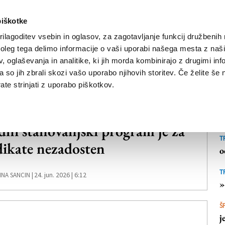
piškotke
ilagoditev vsebin in oglasov, za zagotavljanje funkcij družbenih 
leg tega delimo informacije o vaši uporabi našega mesta z našim
NOVICE
TRŽAŠKA
GORIŠKA
KULTURA
ŠPORT
ŠE
 oglaševanja in analitike, ki jih morda kombinirajo z drugimi inf
pa so jih zbrali skozi vašo uporabo njihovih storitev. Če želite še 
te strinjati z uporabo piškotkov.
AŠKA
dni stanovanjski program je za
T
dikate nezadosten
o
T
24. jun. 2026 | 6:12
NA SANCIN |
»
Š
j