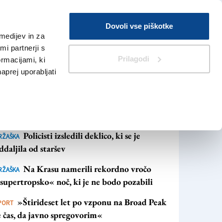
Prijava
Dovoli vse piškotke
medijev in za
Iskanje
V Kioskih
i partnerji s
Prilagodi
ormacijami, ki
naprej uporabljati
NAJBOLJ BRANO
NAJNOVEJŠE NOVICE
Policisti izsledili deklico, ki se je
RŽAŠKA
ddaljila od staršev
Na Krasu namerili rekordno vročo
RŽAŠKA
supertropsko« noč, ki je ne bodo pozabili
»Štirideset let po vzponu na Broad Peak
PORT
e čas, da javno spregovorim«