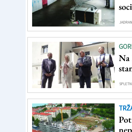
soc
JADRAN
GOR
Na 
sta
SPLETN
TRŽ
Pot
nep