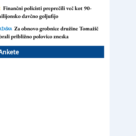
Finančni policisti preprečili več kot 90-
E
ilijonsko davčno goljufijo
Za obnovo grobnice družine Tomažič
RŽAŠKA
brali približno polovico zneska
Ankete