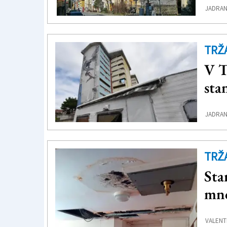
JADRAN
TRŽ
V T
sta
JADRAN
TRŽ
Sta
mno
VALENTI