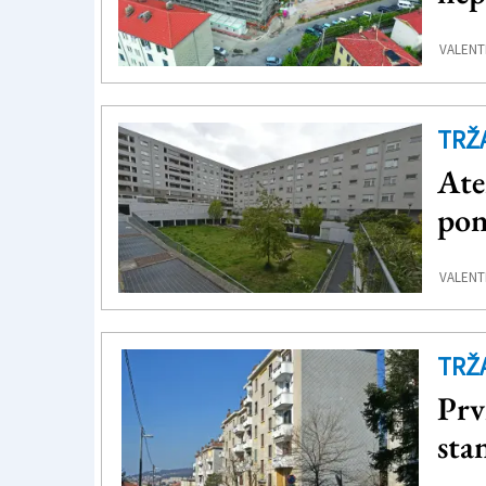
VALENTI
TRŽ
Ate
pon
VALENTI
TRŽ
Prv
sta