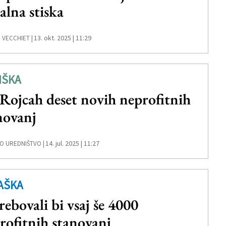
ialna stiska
13. okt. 2025 | 11:29
 VECCHIET |
IŠKA
Rojcah deset novih neprofitnih
novanj
14. jul. 2025 | 11:27
O UREDNIŠTVO |
AŠKA
rebovali bi vsaj še 4000
rofitnih stanovanj