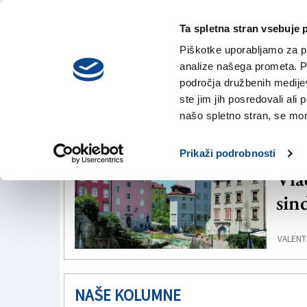
Ta spletna stran vsebuje 
VREME
petek,
DANES
Piškotke uporabljamo za pr
7. avgusta 2026
analize našega prometa. Po
področja družbenih medijev,
ste jim jih posredovali ali 
Neprofitna stanovanja
našo spletno stran, se mora
TRŽ
Prikaži podrobnosti
Vla
sin
VALENTI
NAŠE KOLUMNE