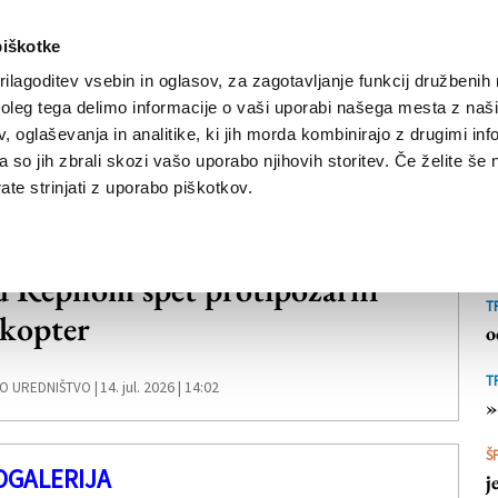
piškotke
ilagoditev vsebin in oglasov, za zagotavljanje funkcij družbenih 
leg tega delimo informacije o vaši uporabi našega mesta z našim
NOVICE
TRŽAŠKA
GORIŠKA
KULTURA
ŠPORT
ŠE
 oglaševanja in analitike, ki jih morda kombinirajo z drugimi inf
pa so jih zbrali skozi vašo uporabo njihovih storitev. Če želite še 
te strinjati z uporabo piškotkov.
AŠKA
 Repnom spet protipožarni
T
ikopter
o
T
14. jul. 2026 | 14:02
O UREDNIŠTVO |
»
Š
OGALERIJA
j