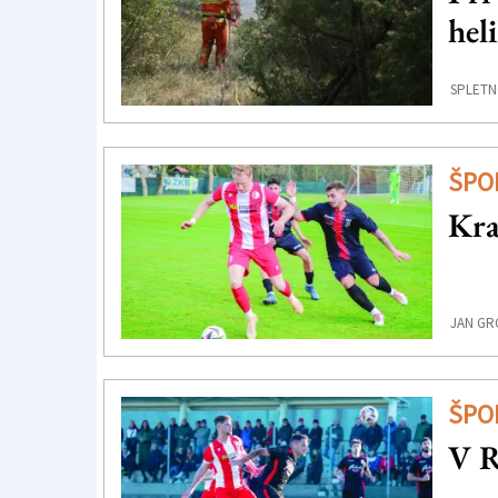
hel
SPLETN
ŠPO
Kra
JAN GRG
ŠPO
V R