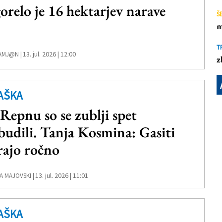
orelo je 16 hektarjev narave
Š
m
T
13. jul. 2026 | 12:00
AMJ@N |
z
AŠKA
 Repnu so se zublji spet
budili. Tanja Kosmina: Gasiti
ajo ročno
13. jul. 2026 | 11:01
A MAJOVSKI |
AŠKA