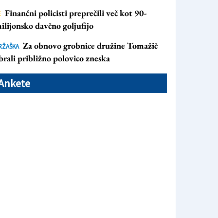
Finančni policisti preprečili več kot 90-
E
ilijonsko davčno goljufijo
Za obnovo grobnice družine Tomažič
RŽAŠKA
brali približno polovico zneska
Ankete