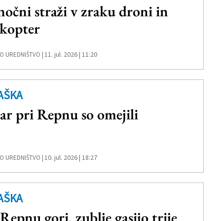
nočni straži v zraku droni in
ikopter
11. jul. 2026 | 11:20
O UREDNIŠTVO |
AŠKA
ar pri Repnu so omejili
10. jul. 2026 | 18:27
O UREDNIŠTVO |
AŠKA
 Repnu gori, zublje gasijo trije