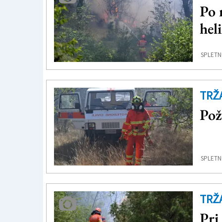
Po 
hel
SPLETN
TRŽ
Pož
SPLETN
TRŽ
Pri