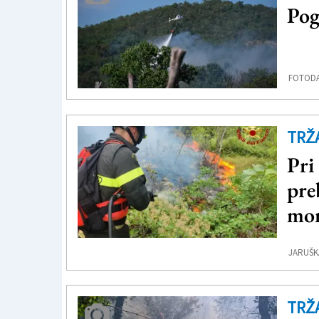
Pog
FOTOD
TRŽ
Pri
pre
mor
JARUŠK
TRŽ