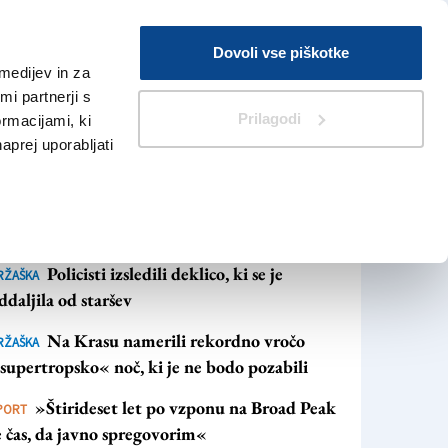
Prijava
Dovoli vse piškotke
medijev in za
Iskanje
V Kioskih
i partnerji s
Prilagodi
ormacijami, ki
naprej uporabljati
NAJBOLJ BRANO
NAJNOVEJŠE NOVICE
Policisti izsledili deklico, ki se je
RŽAŠKA
ddaljila od staršev
Na Krasu namerili rekordno vročo
RŽAŠKA
supertropsko« noč, ki je ne bodo pozabili
»Štirideset let po vzponu na Broad Peak
PORT
e čas, da javno spregovorim«