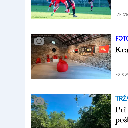
JAN GRG
FOT
Kra
FOTOD
TRŽ
Pri
poš