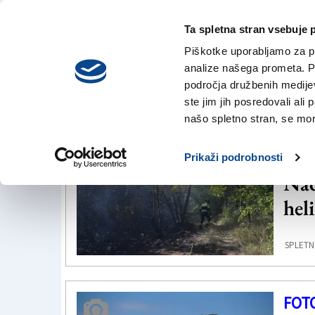
Ta spletna stran vsebuje 
VREME
sobota,
DANES
Piškotke uporabljamo za pr
8. avgusta 2026
analize našega prometa. Po
področja družbenih medijev,
ste jim jih posredovali ali 
Repen
našo spletno stran, se mora
TRŽ
Prikaži podrobnosti
Nad
hel
SPLETN
FOT