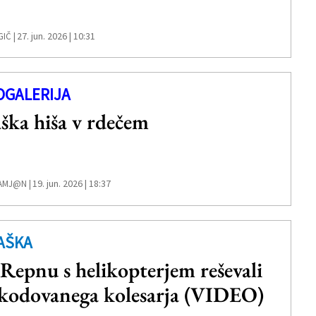
27. jun. 2026 | 10:31
IČ |
OGALERIJA
ška hiša v rdečem
19. jun. 2026 | 18:37
AMJ@N |
AŠKA
 Repnu s helikopterjem reševali
kodovanega kolesarja (VIDEO)