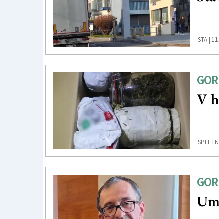
11
STA |
GOR
V h
SPLETN
GOR
Umr