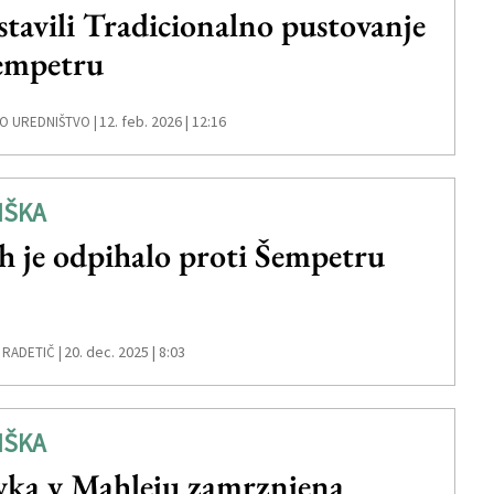
stavili Tradicionalno pustovanje
empetru
12. feb. 2026 | 12:16
O UREDNIŠTVO |
IŠKA
h je odpihalo proti Šempetru
20. dec. 2025 | 8:03
 RADETIČ |
IŠKA
vka v Mahleju zamrznjena