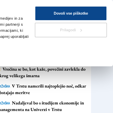
Prijava
Dovoli vse piškotke
medijev in za
Iskanje
V Kioskih
i partnerji s
Prilagodi
ormacijami, ki
naprej uporabljati
NAJBOLJ BRANO
NAJNOVEJŠE NOVICE
Vročina se bo, kot kaže, povečini zavlekla do
E
krog velikega šmarna
V Trstu namerili najtoplejšo noč, odkar
RŽAŠKA
bstajajo meritve
Nadaljeval bo s študijem ekonomije in
RŽAŠKA
anagementa na Univerzi v Trstu