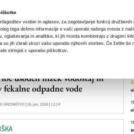
piškotke
ilagoditev vsebin in oglasov, za zagotavljanje funkcij družbenih 
leg tega delimo informacije o vaši uporabi našega mesta z našim
NOVICE
TRŽAŠKA
GORIŠKA
KULTURA
ŠPORT
ŠE
 oglaševanja in analitike, ki jih morda kombinirajo z drugimi inf
pa so jih zbrali skozi vašo uporabo njihovih storitev. Če želite še 
te strinjati z uporabo piškotkov.
IŠKA
ribe usoden nizek vodostaj in
Š
iv fekalne odpadne vode
o
T
16. jun. 2026 | 12:14
O UREDNIŠTVO |
o
T
IŠKA
m