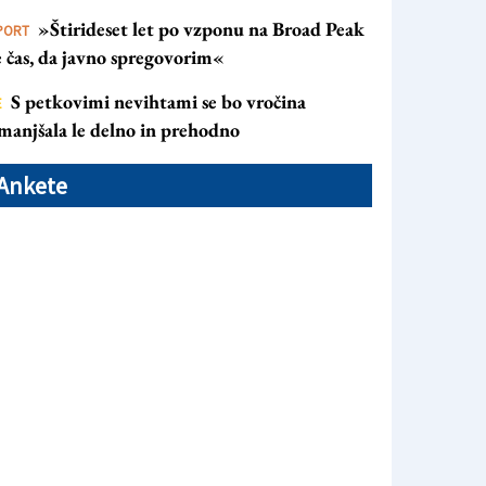
»Štirideset let po vzponu na Broad Peak
PORT
e čas, da javno spregovorim«
S petkovimi nevihtami se bo vročina
E
manjšala le delno in prehodno
Ankete