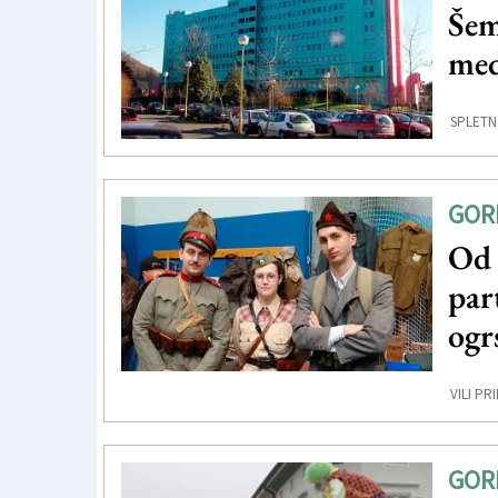
Šem
med
SPLETN
GOR
Od 
par
ogr
VILI PRI
GOR