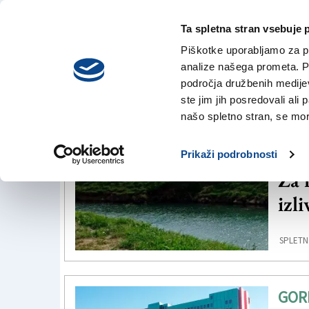
Ta spletna stran vsebuje 
VREME
četrtek,
DANES
Piškotke uporabljamo za pr
6. avgusta 2026
analize našega prometa. Po
področja družbenih medijev,
ste jim jih posredovali ali 
Šempeter
našo spletno stran, se mora
GOR
Prikaži podrobnosti
Za 
izl
SPLETN
GOR