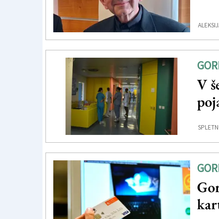
ALEKSIJ
GOR
V š
poj
SPLETN
GOR
Gor
kar