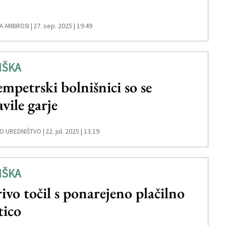
27. sep. 2025 | 19:49
A AMBROSI |
IŠKA
empetrski bolnišnici so se
avile garje
22. jul. 2025 | 13:19
O UREDNIŠTVO |
IŠKA
ivo točil s ponarejeno plačilno
tico