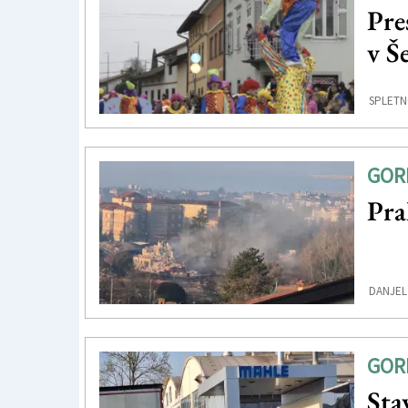
Pre
v Š
SPLETN
GOR
Pra
DANJEL
GOR
Sta