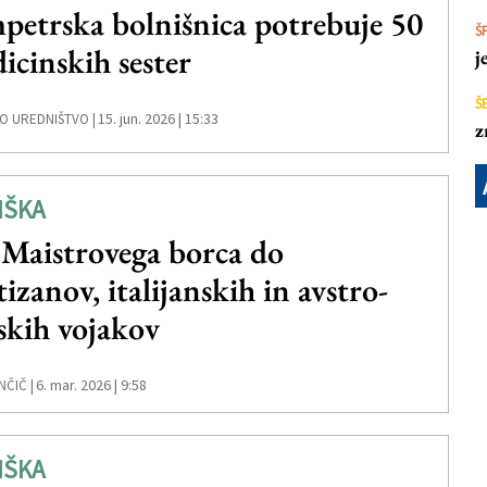
petrska bolnišnica potrebuje 50
Š
icinskih sester
j
Š
15. jun. 2026 | 15:33
O UREDNIŠTVO |
z
IŠKA
Maistrovega borca do
tizanov, italijanskih in avstro-
skih vojakov
6. mar. 2026 | 9:58
NČIČ |
IŠKA