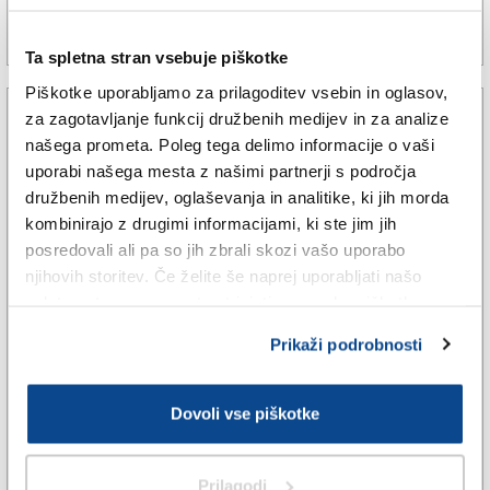
25. nov. 2025 | 18:11
MITJA TRETJAK |
Ta spletna stran vsebuje piškotke
Piškotke uporabljamo za prilagoditev vsebin in oglasov,
za zagotavljanje funkcij družbenih medijev in za analize
našega prometa. Poleg tega delimo informacije o vaši
uporabi našega mesta z našimi partnerji s področja
družbenih medijev, oglaševanja in analitike, ki jih morda
kombinirajo z drugimi informacijami, ki ste jim jih
posredovali ali pa so jih zbrali skozi vašo uporabo
njihovih storitev. Če želite še naprej uporabljati našo
spletno stran, se morate strinjati z uporabo piškotkov.
Prikaži podrobnosti
ŠE
Starševski dopust tudi za drugo
Dovoli vse piškotke
mamo v istospolnih materinskih
Prilagodi