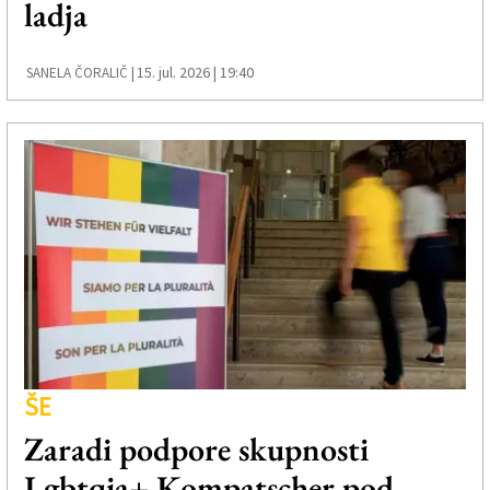
ladja
Založnik
Zadruga PD
15. jul. 2026 | 19:40
SANELA ČORALIČ |
Naročnine
ŠE
Zaradi podpore skupnosti
Lgbtqia+ Kompatscher pod