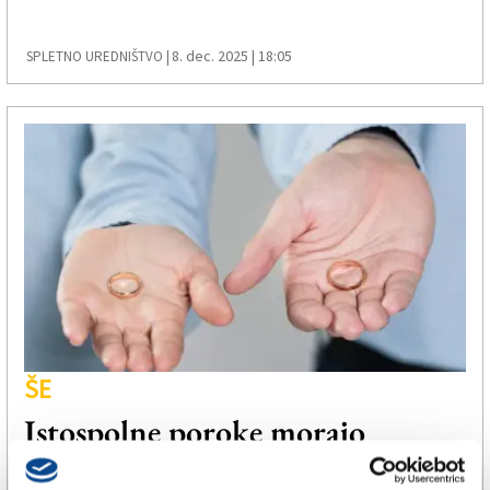
8. dec. 2025 | 18:05
SPLETNO UREDNIŠTVO |
ŠE
Istospolne poroke morajo
priznati vse članice EU