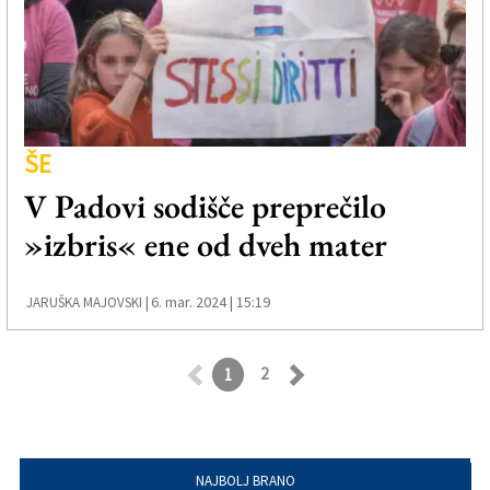
ŠE
V Padovi sodišče preprečilo
»izbris« ene od dveh mater
6. mar. 2024 | 15:19
JARUŠKA MAJOVSKI |
2
1
Retroceder
Avanzar
NAJBOLJ BRANO